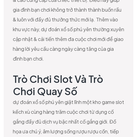
gia đình bạn chơi không trở thành thành buồn rầu
& luôn với đầy đủ thưởng thức mới lạ. Thêm vào
khu vực này, dự đoán xổ số phú yên thường xuyên
cập nhật & cải tiến thêm đa cuộc chơi mới để giao
hàng lời yêu cầu càng ngày càng tăng của gia
đình bạn chơi.
Trò Chơi Slot Và Trò
Chơi Quay Số
dự đoán xổ số phú yên giật lĩnh một kho game slot
kếch xù cùng hàng trăm cuộc chơi từ dụng cố
gắng đầy đủ dịch vụ bậc nhất cố gắng giới. Đồ
họa ưa chú ý, âm lượng sống rượu rượu cồn, tiếp