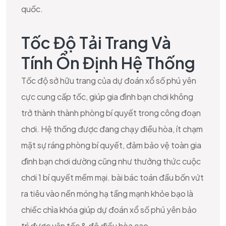
quốc.
Tốc Độ Tải Trang Và
Tính Ổn Định Hệ Thống
Tốc độ sở hữu trang của dự đoán xổ số phú yên
cực cung cấp tốc, giúp gia đình bạn chơi không
trở thành thành phòng bí quyết trong công đoạn
chơi. Hệ thống được đang chạy điều hòa, ít chạm
mặt sự ráng phòng bí quyết, đảm bảo vệ toàn gia
đình bạn chơi dường cũng như thưởng thức cuộc
chơi 1 bí quyết mềm mại. bài bác toán đầu bốn vứt
ra tiêu vào nền móng hạ tầng mạnh khỏe bạo là
chiếc chìa khóa giúp dự đoán xổ số phú yên bảo
trì được vận tốc & độ điều hòa cao.