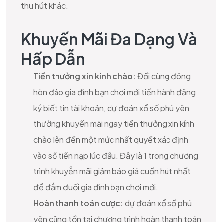
thu hút khác.
Khuyến Mãi Đa Dạng Và
Hấp Dẫn
Tiền thưởng xin kính chào:
Đối cùng đông
hòn đảo gia đình bạn chơi mới tiến hành đăng
ký biết tin tài khoản, dự đoán xổ số phú yên
thường khuyến mãi ngay tiền thưởng xin kính
chào lên đến một mức nhất quyết xác định
vào số tiền nạp lúc đầu. Đây là 1 trong chương
trình khuyễn mãi giảm báo giá cuốn hút nhất
để đắm đuối gia đình bạn chơi mới.
Hoàn thanh toán cược:
dự đoán xổ số phú
yên cũng tồn tại chương trình hoàn thanh toán