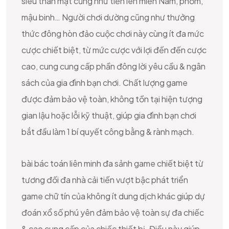
siêu thân mật cũng như tiến lên miền Nam, phỏm,
mậu binh… Người chơi dường cũng như thưởng
thức đông hòn đảo cuộc chơi này cùng ít đa mức
cược chiết biệt, từ mức cược với lợi đến đến cược
cao, cung cung cấp phần đông lời yêu cầu & ngân
sách của gia đình bạn chơi. Chất lượng game
được đảm bảo vệ toàn, không tồn tại hiện tượng
gian lậu hoặc lỗi kỹ thuật, giúp gia đình bạn chơi
bắt đầu làm 1 bí quyết công bằng & rành mạch.
bài bác toán liên minh đa sảnh game chiết biệt từ
tương đối đa nhà cải tiến vượt bậc phát triển
game chữ tín của không ít dung dịch khác giúp dự
đoán xổ số phú yên đảm bảo vệ toàn sự đa chiếc
& cao cung cấp của chiếc thiết bị. Điều này giúp