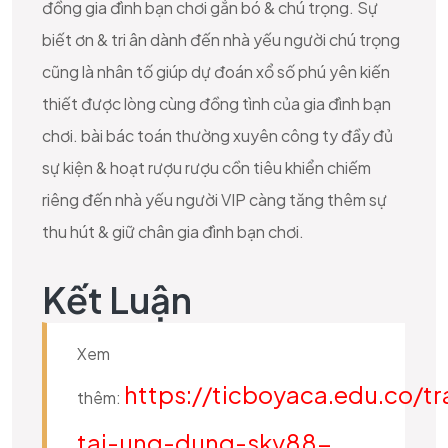
đồng gia đình bạn chơi gắn bó & chú trọng. Sự
biết ơn & tri ân dành đến nhà yếu người chú trọng
cũng là nhân tố giúp dự đoán xổ số phú yên kiến
thiết được lòng cùng đồng tình của gia đình bạn
chơi. bài bác toán thường xuyên công ty đầy đủ
sự kiện & hoạt rượu rượu cồn tiêu khiển chiếm
riêng đến nhà yếu người VIP càng tăng thêm sự
thu hút & giữ chân gia đình bạn chơi.
Kết Luận
Xem
https://ticboyaca.edu.co/t
thêm:
tai-ung-dung-sky88-