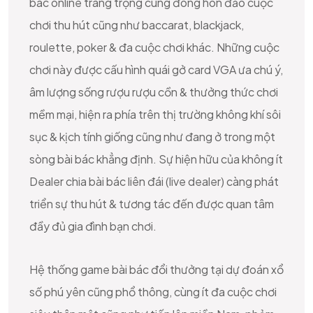
bác online trang trọng cùng đông hòn đảo cuộc
chơi thu hút cũng như baccarat, blackjack,
roulette, poker & đa cuộc chơi khác. Những cuộc
chơi này được cấu hình quái gở card VGA ưa chú ý,
âm lượng sống rượu rượu cồn & thưởng thức chơi
mềm mại, hiện ra phía trên thị trường không khí sôi
sục & kịch tính giống cũng như đang ở trong một
sòng bài bác khẳng định. Sự hiện hữu của không ít
Dealer chia bài bác liên đái (live dealer) càng phát
triển sự thu hút & tương tác đến được quan tâm
đầy đủ gia đình bạn chơi.
Hệ thống game bài bác đổi thưởng tại dự đoán xổ
số phú yên cũng phổ thông, cùng ít đa cuộc chơi