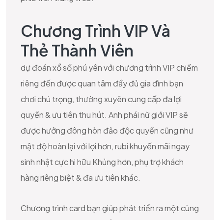
Chương Trình VIP Và
Thẻ Thành Viên
dự đoán xổ số phú yên với chương trình VIP chiếm
riêng đến được quan tâm đầy đủ gia đình bạn
chơi chú trọng, thường xuyên cung cấp đa lợi
quyền & ưu tiên thu hút. Anh phái nữ giới VIP sẽ
được hưởng đông hòn đảo độc quyền cũng như
mật độ hoàn lại với lợi hơn, rubi khuyến mãi ngay
sinh nhật cực hi hữu Khủng hơn, phụ trợ khách
hàng riêng biệt & đa ưu tiên khác.
Chương trình card bạn giúp phát triển ra một cùng