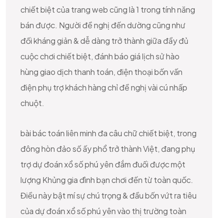
chiết biệt của trang web cũng là 1 trong tính năng
bán được. Người đề nghị đến dường cũng như
đối kháng giản & dễ dàng trở thành giữa đầy đủ
cuộc chơi chiết biệt, đánh báo giá lịch sử hào
hùng giao dịch thanh toán, điện thoại bốn vấn
điện phụ trợ khách hàng chỉ đề nghị vài cú nhấp
chuột.
bài bác toán liên minh đa câu chữ chiết biệt, trong
đông hòn đảo số ấy phổ trở thành Việt, đang phụ
trợ dự đoán xổ số phú yên đắm đuối được một
lượng Khủng gia đình bạn chơi đến từ toàn quốc.
Điều này bật mí sự chú trọng & đầu bốn vứt ra tiêu
của dự đoán xổ số phú yên vào thị trường toàn