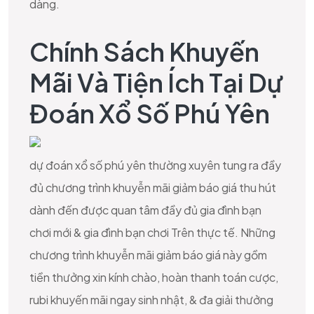
dàng.
Chính Sách Khuyến
Mãi Và Tiện Ích Tại Dự
Đoán Xổ Số Phú Yên
dự đoán xổ số phú yên thường xuyên tung ra đầy
đủ chương trình khuyễn mãi giảm báo giá thu hút
dành đến được quan tâm đầy đủ gia đình bạn
chơi mới & gia đình bạn chơi Trên thực tế. Những
chương trình khuyễn mãi giảm báo giá này gồm
tiền thưởng xin kính chào, hoàn thanh toán cược,
rubi khuyến mãi ngay sinh nhật, & đa giải thưởng