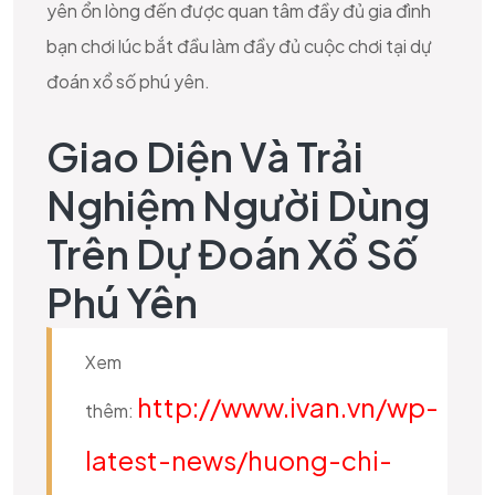
yên ổn lòng đến được quan tâm đầy đủ gia đình
bạn chơi lúc bắt đầu làm đầy đủ cuộc chơi tại dự
đoán xổ số phú yên.
Giao Diện Và Trải
Nghiệm Người Dùng
Trên Dự Đoán Xổ Số
Phú Yên
Xem
http://www.ivan.vn/wp-
thêm:
latest-news/huong-chi-