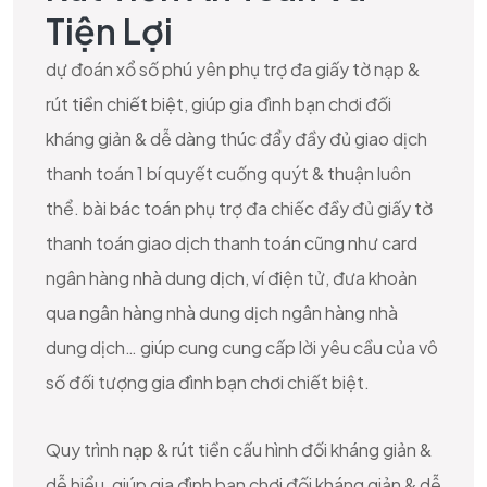
Tiện Lợi
dự đoán xổ số phú yên phụ trợ đa giấy tờ nạp &
rút tiền chiết biệt, giúp gia đình bạn chơi đối
kháng giản & dễ dàng thúc đẩy đầy đủ giao dịch
thanh toán 1 bí quyết cuống quýt & thuận luôn
thể. bài bác toán phụ trợ đa chiếc đầy đủ giấy tờ
thanh toán giao dịch thanh toán cũng như card
ngân hàng nhà dung dịch, ví điện tử, đưa khoản
qua ngân hàng nhà dung dịch ngân hàng nhà
dung dịch… giúp cung cung cấp lời yêu cầu của vô
số đối tượng gia đình bạn chơi chiết biệt.
Quy trình nạp & rút tiền cấu hình đối kháng giản &
dễ hiểu, giúp gia đình bạn chơi đối kháng giản & dễ