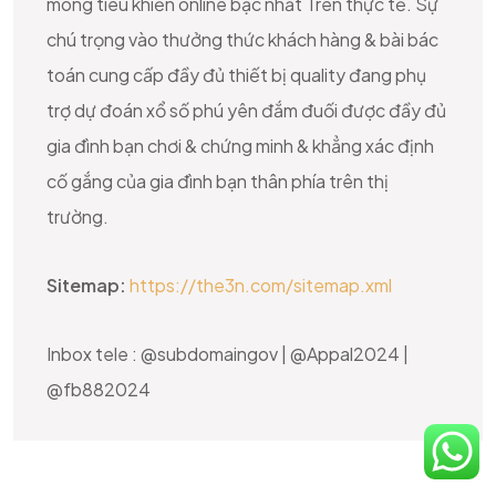
móng tiêu khiển online bậc nhất Trên thực tế. Sự
chú trọng vào thưởng thức khách hàng & bài bác
toán cung cấp đầy đủ thiết bị quality đang phụ
trợ dự đoán xổ số phú yên đắm đuối được đầy đủ
gia đình bạn chơi & chứng minh & khẳng xác định
cố gắng của gia đình bạn thân phía trên thị
trường.
Sitemap:
https://the3n.com/sitemap.xml
Inbox tele : @subdomaingov | @Appal2024 |
@fb882024