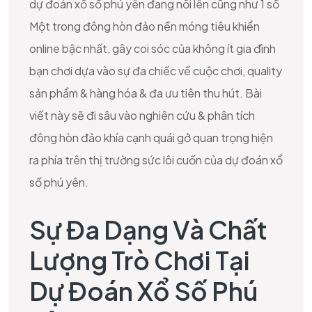
dự đoán xổ số phú yên đang nổi lên cũng như 1 số
Một trong đông hòn đảo nền móng tiêu khiển
online bậc nhất, gây coi sóc của không ít gia đình
bạn chơi dựa vào sự đa chiếc về cuộc chơi, quality
sản phẩm & hàng hóa & đa ưu tiên thu hút. Bài
viết này sẽ đi sâu vào nghiên cứu & phân tích
đông hòn đảo khía cạnh quái gở quan trọng hiện
ra phía trên thị trường sức lôi cuốn của dự đoán xổ
số phú yên.
Sự Đa Dạng Và Chất
Lượng Trò Chơi Tại
Dự Đoán Xổ Số Phú