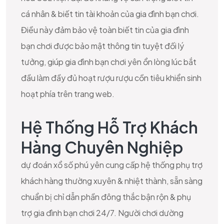
cá nhân & biết tin tài khoản của gia đình bạn chơi.
Điều này đảm bảo vệ toàn biết tin của gia đình
bạn chơi được bảo mật thông tin tuyệt đối lý
tưởng, giúp gia đình bạn chơi yên ổn lòng lúc bắt
đầu làm đầy đủ hoạt rượu rượu cồn tiêu khiển sinh
hoạt phía trên trang web.
Hệ Thống Hỗ Trợ Khách
Hàng Chuyên Nghiệp
dự đoán xổ số phú yên cung cấp hệ thống phụ trợ
khách hàng thường xuyên & nhiệt thành, sẵn sàng
chuẩn bị chỉ dẫn phần đông thắc bận rộn & phụ
trợ gia đình bạn chơi 24/7. Người chơi dường