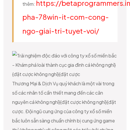
https://betaprogrammers.i
thêm:
pha-78win-it-com-cong-
ngo-giai-tri-tuyet-voi/
Thương Mại & Dịch Vụ quý khách là một vài trong
số các nhân tố cần thiết mang đến các căn
nguyên cá không nghỉ}{đặt cược không nghỉ}{đặt
cược. Đội ngũ cung ứng của công ty xổ số miền
bắc luôn sẵn sàng chuẩn chỉnh bị cung ứng game
thủ không nghỉ với cộng một các triệu hội chứng