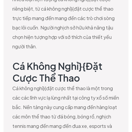
riêng biệt, từ cá không nghỉ}{đặt cược thể thao
trực tiếp mang đến mang đến các trò chơi sòng
bạc lôi cuốn. Người nghịch sở hữu khả năng tậu
chọn hiện tượng hợp với sở thích của thiết yếu
người thân.
Cá Không Nghỉ}{đặt
Cược Thể Thao
Cá không nghỉ}{đặt cược thể thao là một trong
các các lĩnh vực lạ lùng nhất tại công ty xổ số miền
bắc. Nền tảng này cung cấp mang đến hàng loạt
các môn thể thao từ đá bóng, bóng rổ, nghịch
tennis mang đến mang đến đua xe, esports và