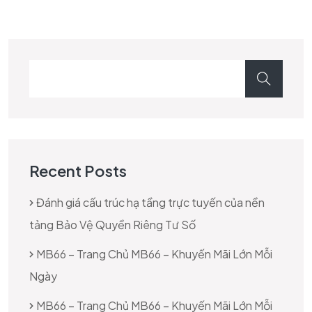
Recent Posts
Đánh giá cấu trúc hạ tầng trực tuyến của nền
tảng Bảo Vệ Quyền Riêng Tư Số
MB66 – Trang Chủ MB66 – Khuyến Mãi Lớn Mỗi
Ngày
MB66 – Trang Chủ MB66 – Khuyến Mãi Lớn Mỗi