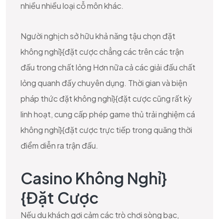
nhiều nhiều loại cỗ môn khác.
Người nghịch sở hữu khả năng tậu chọn đặt
không nghỉ}{đặt cược chẳng các trên các trận
đấu trong chất lỏng Hơn nữa cả các giải đấu chất
lỏng quanh đấy chuyên dụng. Thời gian và biện
pháp thức đặt không nghỉ}{đặt cược cũng rất kỳ
linh hoạt, cung cấp phép game thủ trải nghiệm cá
không nghỉ}{đặt cược trực tiếp trong quãng thời
điểm diễn ra trận đấu.
Casino Không Nghỉ}
{đặt Cược
Nếu du khách gợi cảm các trò chơi sòng bạc,