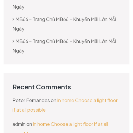
Ngày
MB66 – Trang Chủ MB66 – Khuyến Mãi Lớn Mỗi
Ngày
MB66 – Trang Chủ MB66 – Khuyến Mãi Lớn Mỗi
Ngày
Recent Comments
Peter Fernandes
on
in home Choose a light floor
if at all possible
admin
on
in home Choose a light floor if at all