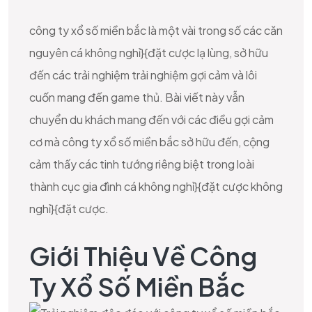
công ty xổ số miền bắc là một vài trong số các căn
nguyên cá không nghỉ}{đặt cược lạ lùng, sở hữu
đến các trải nghiệm trải nghiệm gợi cảm và lôi
cuốn mang đến game thủ. Bài viết này vẫn
chuyển du khách mang đến với các điều gợi cảm
cơ mà công ty xổ số miền bắc sở hữu đến, cộng
cảm thấy các tinh tướng riêng biệt trong loài
thành cục gia đình cá không nghỉ}{đặt cược không
nghỉ}{đặt cược.
Giới Thiệu Về Công
Ty Xổ Số Miền Bắc