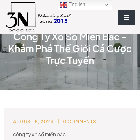
English
Trải Nghiệm Độc Đáo Với
Công Ty Xổ Số Miền Bắc –
Khám Phá Thế Giới Cá Cược
Trực Tuyến
AUGUST 8, 2024
0 COMMENTS
BLOG
công ty xổ số miền bắc