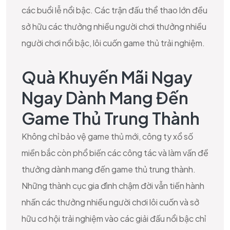
các buổi lễ nổi bậc. Các trận đấu thể thao lớn đều
sở hữu các thưởng nhiều người chơi thưởng nhiều
người chơi nổi bậc, lôi cuốn game thủ trải nghiệm.
Quà Khuyến Mãi Ngay
Ngay Dành Mang Đến
Game Thủ Trung Thành
Không chỉ bảo vệ game thủ mới, công ty xổ số
miền bắc còn phổ biến các công tác và làm vấn đề
thưởng dành mang đến game thủ trung thành.
Những thành cục gia đình chậm đời vẫn tiến hành
nhấn các thưởng nhiều người chơi lôi cuốn và sở
hữu cơ hội trải nghiệm vào các giải đấu nổi bậc chỉ