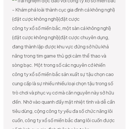
công ty xổ số miền bắc, một sàn cá không nghỉ}
{đặt cược không nghỉ}{đặt cược chuyên dụng,
đang thành lập được khu vực đứng sở hữu khả
năng trong tim game thủ gợi cảm thể thao và
sòng bạc. Một trong số các nguyên cớ khiến
công ty xổ số miền bắc sản xuất sự tậu chọn cao
cung cấp là sự nhiều nhiều loại chọn tậu trong số
trò chơi và phục vụ cơ mà căn nguyên này sở hữu
đến. Nhờ vào quanh đấy mặt nhiệt tình và dễ cần
tiêu dùng, cộng công ty yếu đa số chức năng lôi
cuốn, công ty xổ số miền bắc đang lôi cuốn được