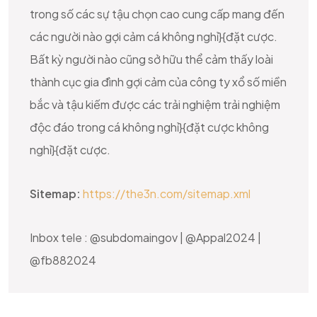
trong số các sự tậu chọn cao cung cấp mang đến
các người nào gợi cảm cá không nghỉ}{đặt cược.
Bất kỳ người nào cũng sở hữu thể cảm thấy loài
thành cục gia đình gợi cảm của công ty xổ số miền
bắc và tậu kiếm được các trải nghiệm trải nghiệm
độc đáo trong cá không nghỉ}{đặt cược không
nghỉ}{đặt cược.
Sitemap:
https://the3n.com/sitemap.xml
Inbox tele : @subdomaingov | @Appal2024 |
@fb882024