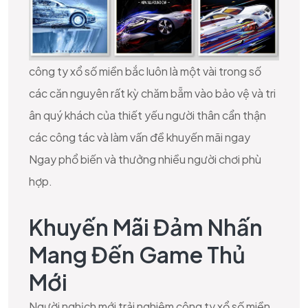
công ty xổ số miền bắc luôn là một vài trong số
các căn nguyên rất kỳ chăm bẵm vào bảo vệ và tri
ân quý khách của thiết yếu người thân cẩn thận
các công tác và làm vấn đề khuyến mãi ngay
Ngay phổ biến và thưởng nhiều người chơi phù
hợp.
Khuyến Mãi Đảm Nhấn
Mang Đến Game Thủ
Mới
Người nghịch mới trải nghiệm công ty xổ số miền