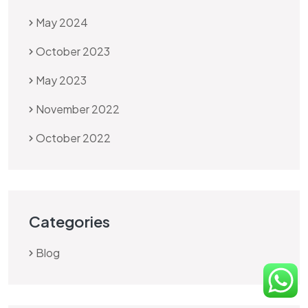
May 2024
October 2023
May 2023
November 2022
October 2022
Categories
Blog