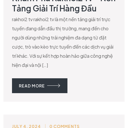
Tảng Giải Trí Hàng Đầu
rakhoi2 tv rakhoi2 tv là một nền tảng giải trí trực
tuyến đang dẫn đầu thị trường, mang đến cho
người dùng những trải nghiệm đa dạng từ đặt
cược, trò vào kèo trực tuyến đến các dịch vụ giải
trí khác. Với sự kết hợp hoàn hảo giữa công nghệ
hiện đại và nội […]
READ MORE
JULY 4, 2024
0 COMMENTS
BLOG