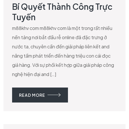
Bí Quyết Thành Công Trực
Tuyến
m88khv com m88khv com là một trong rất nhiều
nền tảng nơi bắt đầu rễ online đã đặc trưng ở
nước ta, chuyên cần đến giải pháp liên kết and
nâng tầm phát triển đến hàng triệu con cái đọc
giả hàng. Với sự phối kết hợp giữa giải pháp công
nghệ hiện đại and […]
READ MORE