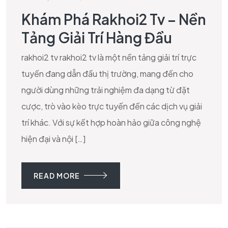
Khám Phá Rakhoi2 Tv – Nền
Tảng Giải Trí Hàng Đầu
rakhoi2 tv rakhoi2 tv là một nền tảng giải trí trực
tuyến đang dẫn đầu thị trường, mang đến cho
người dùng những trải nghiệm đa dạng từ đặt
cược, trò vào kèo trực tuyến đến các dịch vụ giải
trí khác. Với sự kết hợp hoàn hảo giữa công nghệ
hiện đại và nội […]
READ MORE