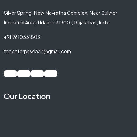
Silver Spring, New Navratna Complex, Near Sukher
Industrial Area, Udaipur 313001, Rajasthan, India
+91 9610551803
theenterprise333@gmail.com
Facebook
Instagram
LinkedIn
X
Our Location