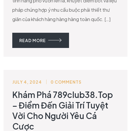
tính năng phổ vươn lên là, khuyết điểm bớt và liệu
pháp chúng hợp ý nhu cầu buộc phải thiết thư
giãn của khách hàng hàng hàng toàn quốc. […]
READ MORE
JULY 4, 2024
0 COMMENTS
BLOG
Khám Phá 789club38.top
– Điểm Đến Giải Trí Tuyệt
Vời Cho Người Yêu Cá
Cược