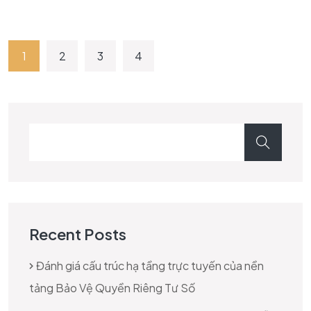
1
2
3
4
Recent Posts
Đánh giá cấu trúc hạ tầng trực tuyến của nền
tảng Bảo Vệ Quyền Riêng Tư Số