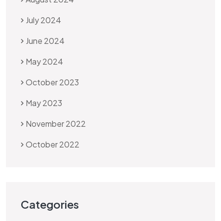
July 2024
June 2024
May 2024
October 2023
May 2023
November 2022
October 2022
Categories