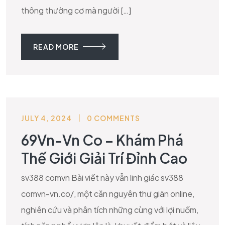
thông thường cơ mà người […]
READ MORE
JULY 4, 2024
0 COMMENTS
BLOG
69Vn-Vn Co – Khám Phá
Thế Giới Giải Trí Đỉnh Cao
sv388 comvn Bài viết này vẫn linh giác sv388
comvn-vn.co/, một căn nguyên thư giãn online,
nghiên cứu và phân tích những cùng với lợi nuốm,