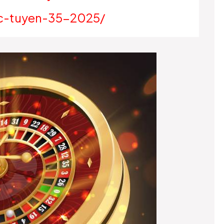
uc-tuyen-35-2025/