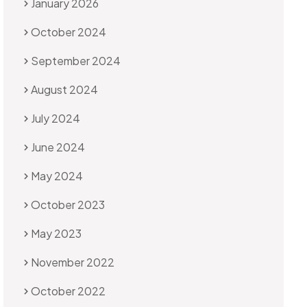
January 2026
October 2024
September 2024
August 2024
July 2024
June 2024
May 2024
October 2023
May 2023
November 2022
October 2022