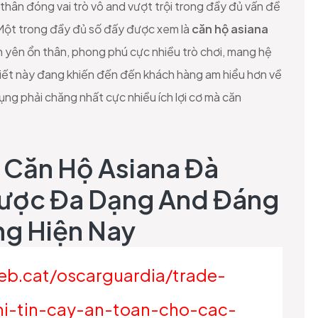
thân đóng vai trò vô and vượt trội trong đầy đủ vấn đề
 Một trong đầy đủ số đấy được xem là
căn hộ asiana
h yên ổn thân, phong phú cực nhiều trò chơi, mang hệ
 viết này đang khiến đến đến khách hàng am hiểu hơn về
dụng phải chăng nhất cực nhiều ích lợi cơ mà căn
 Căn Hộ Asiana Đà
Cược Đa Dạng And Đáng
ng Hiện Nay
web.cat/oscarguardia/trade-
hi-tin-cay-an-toan-cho-cac-