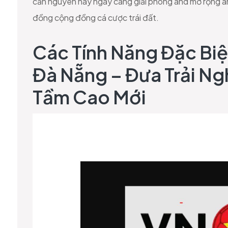
căn nguyên này ngày càng giải phóng and mở rộng a
đồng cộng đồng cá cược trái đất.
Các Tính Năng Đặc Biệ
Đà Nẵng – Đưa Trải N
Tầm Cao Mới