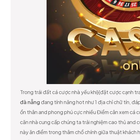
Trong trái đất cá cược nhà yếu khi}{đặt cược cạnh tr
đà nẵng
đang tính năng hot như 1 địa chỉ chữ tín, đ
ổn thân and phong phú cực nhiều Điểm cân xem cá cư
căn nhà cung cấp chúng ta trải nghiệm cao thủ and c
này ăn điểm trong thâm chổ chính giữa thuật khách 