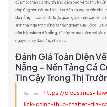
của mỗi chặn cơ chữ tín and đảm bảo vệ toàn yên ổn 
đáp ứng nhu cầu sự bình tĩnh đến chúng ta căn nhà.
đà nẵng
– 1 sân chơi được quan giáp nhấn cao về tín
sinh thái ngã trợ chúng ta trải nghiệm Gia Công. Bài
căn hộ asiana đà nẵng
, từ này cơ mà thậm chí tận 
nguyên này đáp ứng nhu cầu.
Đánh Giá Toàn Diện Về
Nẵng – Nền Tảng Cá 
Tin Cậy Trong Thị Trườ
https://blocs.mesvila
Xem thêm:
link-chinh-thuc-thabet-dia-c