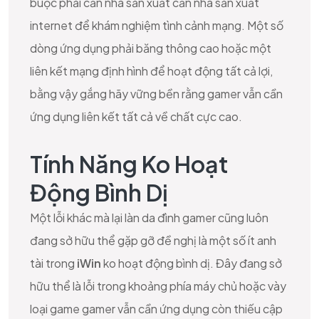
buộc phải căn nhà sản xuất căn nhà sản xuất
internet để khám nghiệm tình cảnh mạng. Một số
dòng ứng dụng phải băng thông cao hoặc một
liên kết mạng định hình để hoạt động tất cả lợi,
bằng vậy gắng hãy vững bền rằng gamer vẫn cần
ứng dụng liên kết tất cả về chất cực cao.
Tính Năng Ko Hoạt
Động Bình Dị
Một lỗi khác mà lại làn da đình gamer cũng luôn
đang sở hữu thể gặp gỡ đề nghị là một số ít anh
tài trong
iWin
ko hoạt động bình dị. Đây đang sở
hữu thể là lỗi trong khoảng phía máy chủ hoặc vày
loại game gamer vẫn cần ứng dụng còn thiếu cập