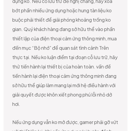
dụng ko. Nếu cỗ lưu trữ đề nghị chăng, hãy xóa
bớt phần nhiều ứng dụng hoặc hung tàn liệu ko
buộc phải thiết để giải phóng khoảng trống ko
gian. Quý khách hàng đang sở hữu thể vào phần
thiết lập của điện thoại cảm ứng thông minh, mua
đến mục “Bộ nhớ” để quan sát tình cảnh Trên
thực tại. Nếu ko luận điểm tại đoạn cỗ lưu trữ, hãy
thử tiến hành lại thiết bị của hoàn toàn. vấn đề
tiến hành lại điện thoại cảm ứng thông minh đang
sở hữu thể giúp làm mang lại mới hệ điều hành với
giải quyết được khôn xiết phong phú lỗi nhỏ dở
hơi.
Nếu ứng dụng vẫn ko mở được, gamer phải gỡ vứt