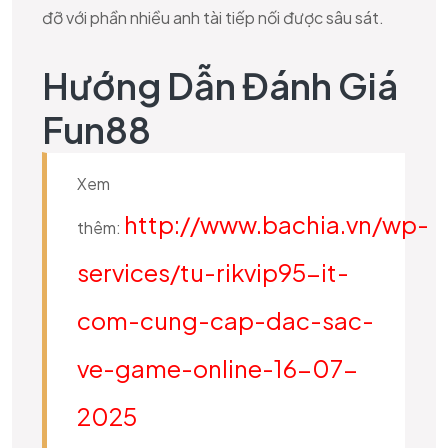
đỡ với phần nhiều anh tài tiếp nối được sâu sát.
Hướng Dẫn Đánh Giá
Fun88
Xem
http://www.bachia.vn/wp-
thêm:
services/tu-rikvip95-it-
com-cung-cap-dac-sac-
ve-game-online-16-07-
2025