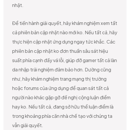
nhật.
Để tiến hành giải quyết, hãy khám nghiệm xem tất
cả phiên bản cập nhật nào mới ko. Nếu tất cả, hãy
thực hiện cập nhật ứng dụng ngay tức khắc. Các
phiên bản cập nhật ko đơn thuần sâu sát hiệu
suất phía cạnh đấy vá lỗi, giúp đỡ gamer tất cả làn
da nhập trải nghiệm đảm bảo hơn. Dường cũng
như, hãy khám nghiệm trang mạng thị trường
hoặc forums của ứng dụng để quan sát tất cả
người nào khác gặp gỡ đề nghị cộng luận điểm
hay ko. Nếu tất cả, đang sở hữu thể luận điểm là
trong khoảng phía căn nhà chế tạo với chúng ta
vẫn giải quyết.