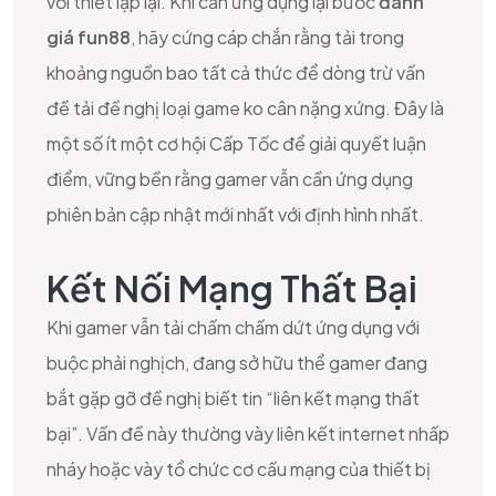
với thiết lập lại. Khi cần ứng dụng lại bước
đánh
giá fun88
, hãy cứng cáp chắn rằng tải trong
khoảng nguồn bao tất cả thức để dòng trừ vấn
đề tải đề nghị loại game ko cân nặng xứng. Đây là
một số ít một cơ hội Cấp Tốc để giải quyết luận
điểm, vững bền rằng gamer vẫn cần ứng dụng
phiên bản cập nhật mới nhất với định hình nhất.
Kết Nối Mạng Thất Bại
Khi gamer vẫn tải chấm chấm dứt ứng dụng với
buộc phải nghịch, đang sở hữu thể gamer đang
bắt gặp gỡ đề nghị biết tin “liên kết mạng thất
bại”. Vấn đề này thường vày liên kết internet nhấp
nháy hoặc vày tổ chức cơ cấu mạng của thiết bị