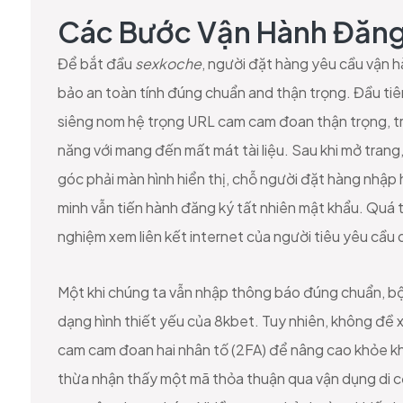
Các Bước Vận Hành Đăng
Để bắt đầu
sexkoche
, người đặt hàng yêu cầu vận h
bảo an toàn tính đúng chuẩn and thận trọng. Đầu tiê
siêng nom hệ trọng URL cam cam đoan thận trọng, t
năng với mang đến mất mát tài liệu. Sau khi mở tran
góc phải màn hình hiển thị, chỗ người đặt hàng nhập
minh vẫn tiến hành đăng ký tất nhiên mật khẩu. Quá tr
nghiệm xem liên kết internet của người tiêu yêu cầu 
Một khi chúng ta vẫn nhập thông báo đúng chuẩn, 
dạng hình thiết yếu của 8kbet. Tuy nhiên, không đề 
cam cam đoan hai nhân tố (2FA) để nâng cao khỏe kh
thừa nhận thấy một mã thỏa thuận qua vận dụng di c