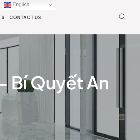
English
TS
CONTACT US
 Bí Quyết An