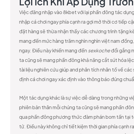
Lợi Ích Khi Áp Dụng Trươ
Việc đăng nhập vào 8kbet với lại phần đông tác dụng
nhập cá chơi ngay phía cạnh ra gợi mở thời cơ tiếp c
đặt hàng sẽ thừa nhận thấy các chương trình tặng k
mang đến mức hàng trăm nghìn nghìn việt nam đồng, 
ngay. Điều này khiến mang đến
sexkoche
đổi gắng m
ta cũng sẽ mang phần đông khả năng cắt sút hóa lệch g
tài liệu nghiên cứu giúp and phân tích nhân tố về các
định cá chơi ngay xác định vào thông báo đúng chuẩ
Một tác dụng khác là sự việc dễ dàng trong những vi
phiên bản thân mỗi chúng ta cũng sẽ mang phần đôn
qua phần đông phương thức đàm phán bom tấn tại t
tử. Điều này không chỉ tiết kiệm thời gian phía cạnh 