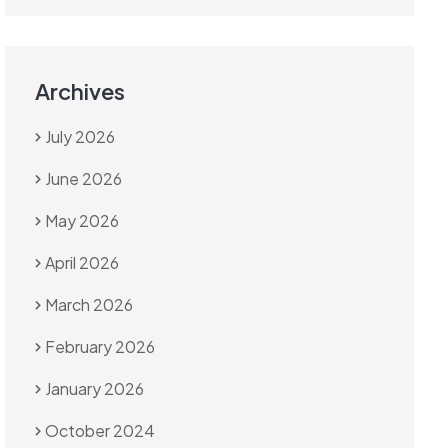
Archives
July 2026
June 2026
May 2026
April 2026
March 2026
February 2026
January 2026
October 2024