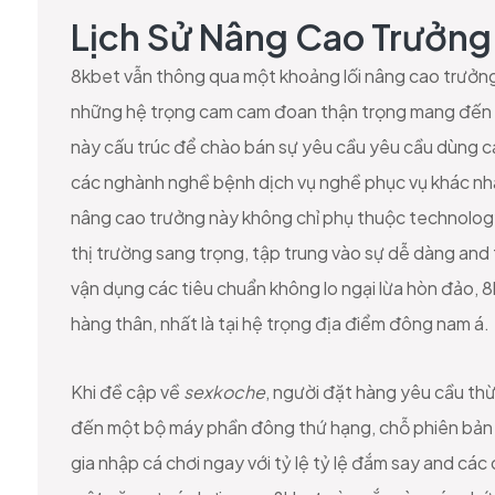
Lịch Sử Nâng Cao Trưởng
8kbet vẫn thông qua một khoảng lối nâng cao trưởng 
những hệ trọng cam cam đoan thận trọng mang đến g
này cấu trúc để chào bán sự yêu cầu yêu cầu dùng cá
các nghành nghề bệnh dịch vụ nghề phục vụ khác nhái
nâng cao trưởng này không chỉ phụ thuộc technology 
thị trường sang trọng, tập trung vào sự dễ dàng and
vận dụng các tiêu chuẩn không lo ngại lừa hòn đảo, 
hàng thân, nhất là tại hệ trọng địa điểm đông nam á.
Khi đề cập về
sexkoche
, người đặt hàng yêu cầu thừ
đến một bộ máy phần đông thứ hạng, chỗ phiên bản
gia nhập cá chơi ngay với tỷ lệ tỷ lệ đắm say and cá