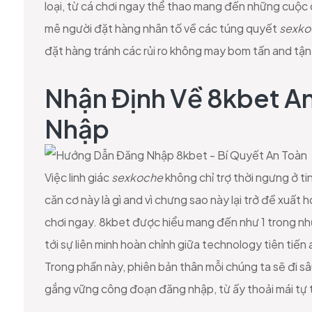
loại, từ cá chơi ngay thể thao mang đến những cuộc ch
mê người đặt hàng nhân tố về các túng quyết
sexko
đặt hàng tránh các rủi ro không may bom tấn and tận
Nhận Định Về 8kbet 
Nhập
Việc linh giác
sexkoche
không chỉ trợ thời ngưng ở tin
căn cơ này là gì and vì chưng sao này lại trở đề xuấ
chơi ngay. 8kbet được hiểu mang đến như 1 trong nhữ
tới sự liên minh hoàn chỉnh giữa technology tiên tiến
Trong phần này, phiên bản thân mỗi chúng ta sẽ đi sâ
gắng vững công đoạn đăng nhập, từ ấy thoải mái tự ti