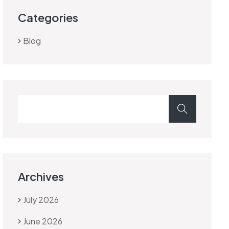
Categories
Blog
Archives
July 2026
June 2026