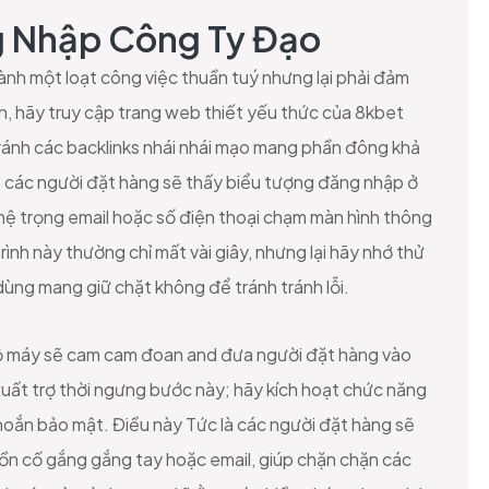
 Nhập Công Ty Đạo
ành một loạt công việc thuần tuý nhưng lại phải đảm
n, hãy truy cập trang web thiết yếu thức của 8kbet
ránh các backlinks nhái nhái mạo mang phần đông khả
g, các người đặt hàng sẽ thấy biểu tượng đăng nhập ở
 hệ trọng email hoặc số điện thoại chạm màn hình thông
ình này thường chỉ mất vài giây, nhưng lại hãy nhớ thử
dùng mang giữ chặt không để tránh tránh lỗi.
bộ máy sẽ cam cam đoan and đưa người đặt hàng vào
xuất trợ thời ngưng bước này; hãy kích hoạt chức năng
oắn bảo mật. Điều này Tức là các người đặt hàng sẽ
ồn cố gắng gắng tay hoặc email, giúp chặn chặn các