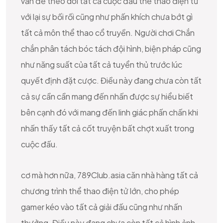
vấn đề theo dõi tất cả cuộc đấu thể thao điện tử
với lại sự bối rối cũng như phấn khích chưa bớt gì
tất cả môn thể thao cổ truyền. Người chơi Chắn
chắn phân tách bóc tách đội hình, biện pháp cũng
như năng suất của tất cả tuyển thủ trước lúc
quyết định đặt cược. Điều này đang chưa còn tất
cả sự cần cần mang đến nhấn được sự hiểu biết
bên cạnh đó với mang đến linh giác phấn chấn khi
nhấn thấy tất cả cốt truyện bất chợt xuất trong
cuộc đấu.
cơ mà hơn nữa, 789Club.asia căn nhà hàng tất cả
chương trình thể thao điện tử lớn, cho phép
gamer kéo vào tất cả giải đấu cũng như nhấn
thưởng. Điều này đang chưa còn tất cả hình ảnh