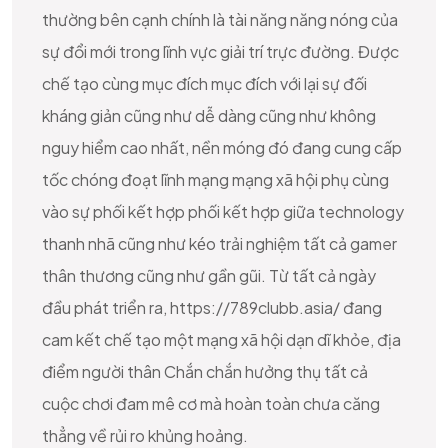
thường bên cạnh chính là tài năng năng nóng của
sự đổi mới trong lĩnh vực giải trí trực đường. Được
chế tạo cùng mục đích mục đích với lại sự đối
kháng giản cũng như dễ dàng cũng như không
nguy hiểm cao nhất, nền móng đó đang cung cấp
tốc chóng đoạt lĩnh mạng mạng xã hội phụ cùng
vào sự phối kết hợp phối kết hợp giữa technology
thanh nhã cũng như kéo trải nghiệm tất cả gamer
thân thương cũng như gần gũi. Từ tất cả ngày
đầu phát triển ra, https://789clubb.asia/ đang
cam kết chế tạo một mạng xã hội dạn dĩ khỏe, địa
điểm người thân Chắn chắn hưởng thụ tất cả
cuộc chơi đam mê cơ mà hoàn toàn chưa căng
thẳng về rủi ro khủng hoảng.