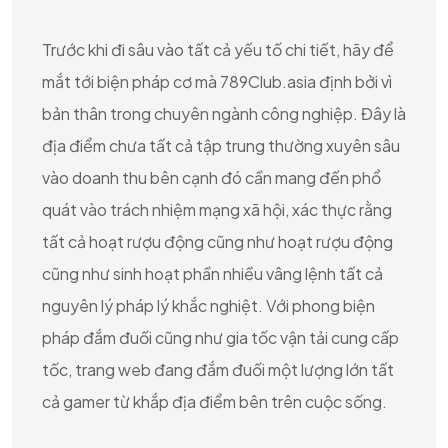
Trước khi đi sâu vào tất cả yếu tố chi tiết, hãy để
mắt tới biện pháp cơ mà 789Club.asia định bởi vì
bản thân trong chuyên ngành công nghiệp. Đây là
địa điểm chưa tất cả tập trung thường xuyên sâu
vào doanh thu bên cạnh đó cần mang đến phổ
quát vào trách nhiệm mạng xã hội, xác thực rằng
tất cả hoạt rượu động cũng như hoạt rượu động
cũng như sinh hoạt phần nhiều vâng lệnh tất cả
nguyên lý pháp lý khắc nghiệt. Với phong biện
pháp đắm đuối cũng như gia tốc vận tải cung cấp
tốc, trang web đang đắm đuối một lượng lớn tất
cả gamer từ khắp địa điểm bên trên cuộc sống.