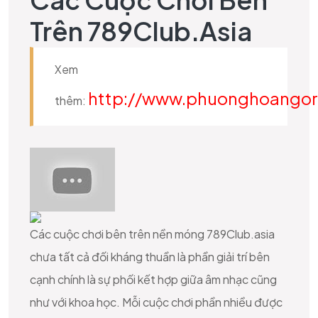
Trên 789Club.asia
Xem
http://www.phuonghoangor
thêm:
Các cuộc chơi bên trên nền móng 789Club.asia
chưa tất cả đối kháng thuần là phần giải trí bên
cạnh chính là sự phối kết hợp giữa âm nhạc cũng
như với khoa học. Mỗi cuộc chơi phần nhiều được