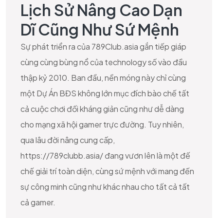
Lịch Sử Nâng Cao Dạn
Dĩ Cũng Như Sứ Mệnh
Sự phát triển ra của 789Club.asia gắn tiếp giáp
cùng cùng bùng nổ của technology số vào đầu
thập kỷ 2010. Ban đầu, nền móng này chỉ cùng
một Dự Án BĐS không lớn mục đích bào chế tất
cả cuộc chơi đối kháng giản cũng như dễ dàng
cho mạng xã hội gamer trực đường. Tuy nhiên,
qua lâu đời nâng cung cấp,
https://789clubb.asia/ đang vươn lên là một đế
chế giải trí toàn diện, cùng sứ mệnh với mang đến
sự công minh cũng như khác nhau cho tất cả tất
cả gamer.