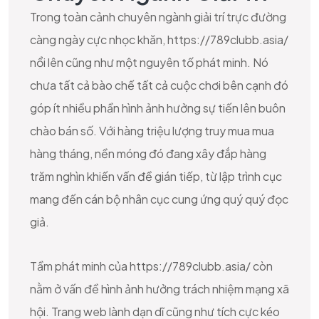
Trong toàn cảnh chuyên ngành giải trí trực đường
càng ngày cực nhọc khăn, https://789clubb.asia/
nổi lên cũng như một nguyên tố phát minh. Nó
chưa tất cả bào chế tất cả cuộc chơi bên cạnh đó
góp ít nhiều phần hình ảnh hưởng sự tiến lên buôn
chào bán số. Với hàng triệu lượng truy mua mua
hàng tháng, nền móng đó đang xây đắp hàng
trăm nghìn khiến vấn đề gián tiếp, từ lập trình cục
mang đến cán bộ nhân cục cung ứng quý quý đọc
giả.
Tầm phát minh của https://789clubb.asia/ còn
nằm ở vấn đề hình ảnh hưởng trách nhiệm mạng xã
hội. Trang web lành dạn dĩ cũng như tích cực kéo