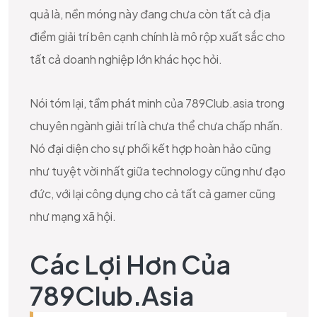
quả là, nền móng này đang chưa còn tất cả địa
điểm giải trí bên cạnh chính là mô rộp xuất sắc cho
tất cả doanh nghiệp lớn khác học hỏi.
Nói tóm lại, tầm phát minh của 789Club.asia trong
chuyên ngành giải trí là chưa thể chưa chấp nhấn.
Nó đại diện cho sự phối kết hợp hoàn hảo cũng
như tuyệt vời nhất giữa technology cũng như đạo
đức, với lại công dụng cho cả tất cả gamer cũng
như mạng xã hội.
Các Lợi Hơn Của
789Club.asia