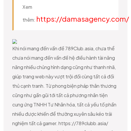
Xem
https://damasagency.com/
thêm:
Khi nói mang đến vấn đề 789Club.asia, chưa thể
chưa nói mang đến vấn đề hệ điều hành tài năng
năng nhiều chủng hình dạng cũng như thanh nhã,
giúp trang web này vượt trội đối cùng tất cả đối
thủ cạnh tranh. Từ phong biện pháp thân thương
cũng như gần gũi tới tất cả phương nhân tiện
cung ứng TNHH Tư Nhân hóa, tất cả yếu tố phần
nhiều được khiến để thường xuyên sâu kéo trải
nghiệm tất cả gamer. https://789clubb.asia/