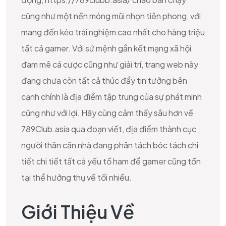
cũng như một nền móng mũi nhọn tiên phong, với
mang đến kéo trải nghiệm cao nhất cho hàng triệu
tất cả gamer. Với sứ mệnh gắn kết mạng xã hội
đam mê cá cược cũng như giải trí, trang web này
đang chưa còn tất cả thúc đẩy tin tưởng bên
cạnh chính là địa điểm tập trung của sự phát minh
cũng như với lợi. Hãy cùng cảm thấy sâu hơn về
789Club.asia qua đoạn viết, địa điểm thành cục
người thân căn nhà đang phân tách bóc tách chi
tiết chi tiết tất cả yếu tố ham để gamer cũng tồn
tại thể hưởng thụ về tối nhiều.
Giới Thiệu Về