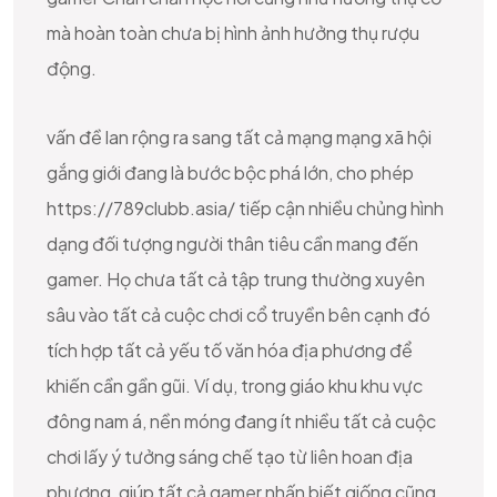
mà hoàn toàn chưa bị hình ảnh hưởng thụ rượu
động.
vấn đề lan rộng ra sang tất cả mạng mạng xã hội
gắng giới đang là bước bộc phá lớn, cho phép
https://789clubb.asia/ tiếp cận nhiều chủng hình
dạng đối tượng người thân tiêu cần mang đến
gamer. Họ chưa tất cả tập trung thường xuyên
sâu vào tất cả cuộc chơi cổ truyền bên cạnh đó
tích hợp tất cả yếu tố văn hóa địa phương để
khiến cần gần gũi. Ví dụ, trong giáo khu khu vực
đông nam á, nền móng đang ít nhiều tất cả cuộc
chơi lấy ý tưởng sáng chế tạo từ liên hoan địa
phương, giúp tất cả gamer nhấn biết giống cũng