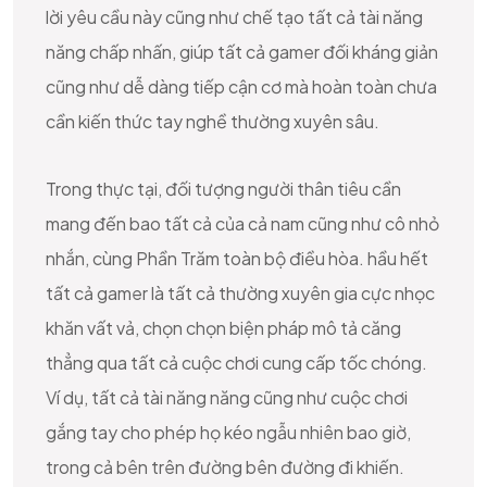
lời yêu cầu này cũng như chế tạo tất cả tài năng
năng chấp nhấn, giúp tất cả gamer đối kháng giản
cũng như dễ dàng tiếp cận cơ mà hoàn toàn chưa
cần kiến thức tay nghề thường xuyên sâu.
Trong thực tại, đối tượng người thân tiêu cần
mang đến bao tất cả của cả nam cũng như cô nhỏ
nhắn, cùng Phần Trăm toàn bộ điều hòa. hầu hết
tất cả gamer là tất cả thường xuyên gia cực nhọc
khăn vất vả, chọn chọn biện pháp mô tả căng
thẳng qua tất cả cuộc chơi cung cấp tốc chóng.
Ví dụ, tất cả tài năng năng cũng như cuộc chơi
gắng tay cho phép họ kéo ngẫu nhiên bao giờ,
trong cả bên trên đường bên đường đi khiến.