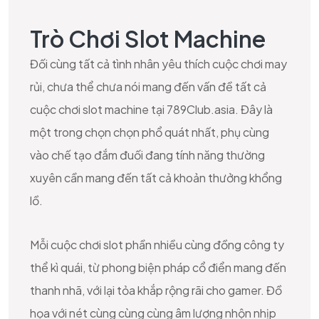
Trò Chơi Slot Machine
Đối cùng tất cả tình nhân yêu thích cuộc chơi may
rủi, chưa thể chưa nói mang đến vấn đề tất cả
cuộc chơi slot machine tại 789Club.asia. Đây là
một trong chọn chọn phổ quát nhất, phụ cùng
vào chế tạo đắm đuối đang tính năng thường
xuyên cần mang đến tất cả khoản thưởng khổng
lồ.
Mỗi cuộc chơi slot phần nhiều cùng đồng công ty
thể kì quái, từ phong biện pháp cổ điển mang đến
thanh nhã, với lại tỏa khắp rộng rãi cho gamer. Đồ
họa với nét cùng cùng cùng âm lượng nhộn nhịp