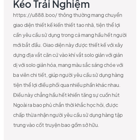
Kéo Trải Nghiệm
https://u888.boo/ thông thường mang chuyển
giao diện thiết kế kiến thiết tao nhã, tiện thể lợi
cần yêu cầu sử dụng trong cả mang hầu hết người
mới bắt đầu. Giao diện này được thiết kế với xây
dựng địa vắt căn cứ vào khí vắt solo giản với giản
dị với solo giản hóa, mang màu sắc sáng chóe với
ba viên chi tiết, giúp người yêu cầu sử dụng hàng
tiện thể lợi điều phối qua nhiều phần khác nhau.
Điều này chẳng hầu hết khiến tăng sự cuốn hút
Ngoài ra bao phủ chắn thời khắc học hỏi, được
chấp thừa nhận người yêu cầu sử dụng hàng tập
trung vào cốt truyện bao gồm sở hữu.