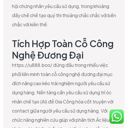
hội chứng nhân yêu cầu sử dụng, trong khoảng
đấy chế chế tạo quý thi thoảng chắc chắc với bền
chắc với kiên thế.
Tích Hợp Toàn Cỗ Công
Nghệ Đương Đại
https://u888.boo/ đứng đầu trong nhiều việc
phối liên minh toàn cỗ công nghệ đương đại mục
đích nâng cao kéo trải nghiệm người yêu cầu sử
dụng hàng. Nền tảng cần yêu cầu sử dụng trí óc
nhân chế tạo (AI) để Gia Công hóa cốt truyện với
contact giữa người yêu cầu sử dụng hàng. Với
chức năng nghiên cứu giúp với phân tích Ác liệu