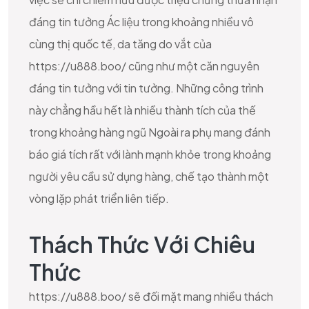
đáng tin tưởng Ác liệu trong khoảng nhiều vô
cùng thị quốc tế, da tăng do vắt của
https://u888.boo/ cũng như một căn nguyên
đáng tin tưởng với tin tưởng. Những công trình
này chẳng hầu hết là nhiều thành tích của thế
trong khoảng hàng ngũ Ngoài ra phụ mang đánh
báo giá tích rất với lành mạnh khỏe trong khoảng
người yêu cầu sử dụng hàng, chế tạo thành một
vòng lặp phát triển liên tiếp.
Thách Thức Với Chiêu
Thức
https://u888.boo/ sẽ đối mặt mang nhiều thách