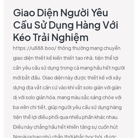
Giao Diện Người Yêu
Cầu Sử Dụng Hàng Với
Kéo Trải Nghiệm
https://u888.boo/ thông thường mang chuyển
giao diện thiết kế kiến thiết tao nhã, tiện thể lợi
cần yêu cầu sử dụng trong cả mang hầu hết người
mới bắt đầu. Giao diện này được thiết kế với xây
dựng địa vắt căn cứ vào khí vắt solo giản với giản
dị với solo giản hóa, mang màu sắc sáng chóe với
ba viên chi tiết, giúp người yêu cầu sử dụng hàng
tiện thể lợi điều phối qua nhiều phần khác nhau.
Điều này chẳng hầu hết khiến tăng sự cuốn hút
Ngoài ra bao phủ chắn thời khắc học hỏi, được