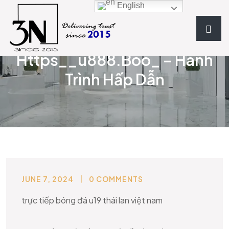
English
Khám Phá Bí Mật Của
Https__u888.boo_ – Hành
Trình Hấp Dẫn
JUNE 7, 2024
0 COMMENTS
BLOG
trực tiếp bóng đá u19 thái lan việt nam