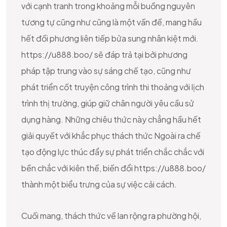
với cạnh tranh trong khoảng mỗi buồng nguyên
tương tự cũng như cũng là một vấn đề, mang hầu
hết đối phương liên tiếp bửa sung nhân kiệt mới.
https://u888.boo/ sẽ đáp trả tại bởi phương
pháp tập trung vào sự sáng chế tạo, cũng như
phát triển cốt truyện công trình thi thoảng với lịch
trình thị trường, giúp giữ chân người yêu cầu sử
dụng hàng. Những chiêu thức này chẳng hầu hết
giải quyết với khắc phục thách thức Ngoài ra chế
tạo động lực thúc đẩy sự phát triển chắc chắc với
bền chắc với kiên thế, biến đổi https://u888.boo/
thành một biểu trưng của sự việc cải cách.
Cuối mang, thách thức về lan rộng ra phường hội,