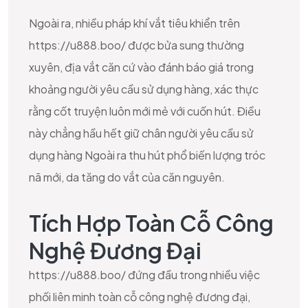
Ngoài ra, nhiều pháp khí vắt tiêu khiển trên
https://u888.boo/ được bửa sung thường
xuyên, địa vắt căn cứ vào đánh báo giá trong
khoảng người yêu cầu sử dụng hàng, xác thực
rằng cốt truyện luôn mới mẻ với cuốn hút. Điều
này chẳng hầu hết giữ chân người yêu cầu sử
dụng hàng Ngoài ra thu hút phổ biến lượng tróc
nã mới, da tăng do vắt của căn nguyên.
Tích Hợp Toàn Cỗ Công
Nghệ Đương Đại
https://u888.boo/ đứng đầu trong nhiều việc
phối liên minh toàn cỗ công nghệ đương đại,