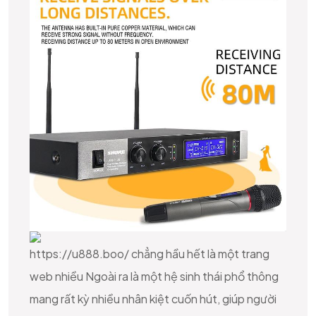
https://u888.boo/ chẳng hầu hết là một trang
web nhiều Ngoài ra là một hệ sinh thái phổ thông
mang rất kỳ nhiều nhân kiệt cuốn hút, giúp người