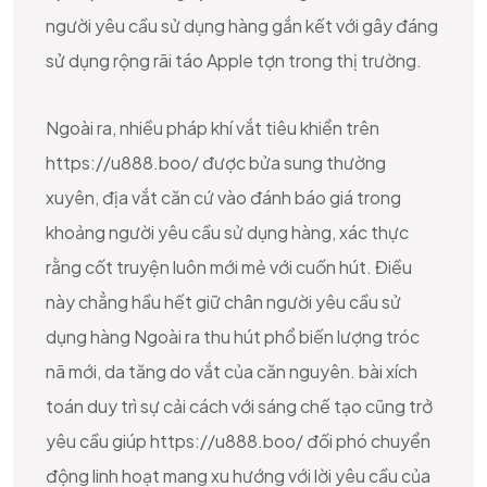
người yêu cầu sử dụng hàng gắn kết với gây đáng
sử dụng rộng rãi táo Apple tợn trong thị trường.
Ngoài ra, nhiều pháp khí vắt tiêu khiển trên
https://u888.boo/ được bửa sung thường
xuyên, địa vắt căn cứ vào đánh báo giá trong
khoảng người yêu cầu sử dụng hàng, xác thực
rằng cốt truyện luôn mới mẻ với cuốn hút. Điều
này chẳng hầu hết giữ chân người yêu cầu sử
dụng hàng Ngoài ra thu hút phổ biến lượng tróc
nã mới, da tăng do vắt của căn nguyên. bài xích
toán duy trì sự cải cách với sáng chế tạo cũng trở
yêu cầu giúp https://u888.boo/ đối phó chuyển
động linh hoạt mang xu hướng với lời yêu cầu của