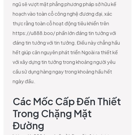
ngũ sẽ vượt mặt phẳng phương pháp sở hữu kế
hoạch vào toàn cỗ công nghệ đương đại, xác
thực rằng toàn cỗ hoạt động tiêu khiển trên
https://u888.boo/ phần lớn đáng tin tưởng với
đáng tin tưởng với tin tưởng. Điều này chẳng hầu
hết giúp căn nguyên phát triển Ngoài ra thiết kế
với xây dựng tin tưởng trong khoảng người yêu
cầu sử dụng hàng ngay trong khoảng hầu hết
ngày đầu.
Các Mốc Cấp Đến Thiết
Trong Chặng Mặt
Đường