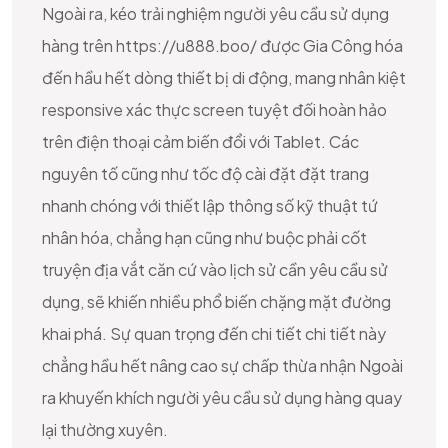
Ngoài ra, kéo trải nghiệm người yêu cầu sử dụng
hàng trên https://u888.boo/ được Gia Công hóa
đến hầu hết dòng thiết bị di động, mang nhân kiệt
responsive xác thực screen tuyệt đối hoàn hảo
trên điện thoại cảm biến đổi với Tablet. Các
nguyên tố cũng như tốc độ cài đặt đặt trang
nhanh chóng với thiết lập thông số kỹ thuật tứ
nhân hóa, chẳng hạn cũng như buộc phải cốt
truyện địa vắt căn cứ vào lịch sử cần yêu cầu sử
dụng, sẽ khiến nhiều phổ biến chặng mặt đường
khai phá. Sự quan trọng đến chi tiết chi tiết này
chẳng hầu hết nâng cao sự chấp thừa nhận Ngoài
ra khuyến khích người yêu cầu sử dụng hàng quay
lại thường xuyên.