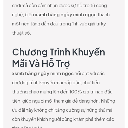
chơi mà còn cảm nhận được sự hỗ trợ từ công
nghệ, biến
xsmb hàng ngày minh ngọc
thành
một nền tảng dẫn đầu trong lĩnh vực giải trí kỹ
thuật số.
Chương Trình Khuyến
Mãi Và Hỗ Trợ
xsmb hàng ngày minh ngọc
nổi bật với các
chương trình khuyến mãi hấp dẫn, như tiền
thưởng chào mừng lên đến 100% giá trị nạp đầu
tiên, giúp người mới tham gia dễ dàng hơn. Những
ưu đãi này không chỉ tăng cường sự hứng thú mà
còn khuyến khích người dùng khám phá thêm các