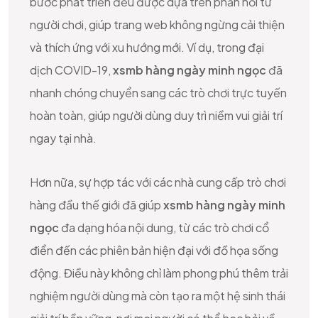
bước phát triển đều được dựa trên phản hồi từ
người chơi, giúp trang web không ngừng cải thiện
và thích ứng với xu hướng mới. Ví dụ, trong đại
dịch COVID-19,
xsmb hàng ngày minh ngọc
đã
nhanh chóng chuyển sang các trò chơi trực tuyến
hoàn toàn, giúp người dùng duy trì niềm vui giải trí
ngay tại nhà.
Hơn nữa, sự hợp tác với các nhà cung cấp trò chơi
hàng đầu thế giới đã giúp
xsmb hàng ngày minh
ngọc
đa dạng hóa nội dung, từ các trò chơi cổ
điển đến các phiên bản hiện đại với đồ họa sống
động. Điều này không chỉ làm phong phú thêm trải
nghiệm người dùng mà còn tạo ra một hệ sinh thái