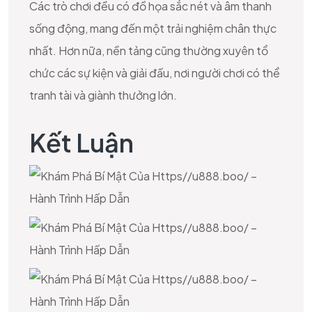
Các trò chơi đều có đồ họa sắc nét và âm thanh
sống động, mang đến một trải nghiệm chân thực
nhất. Hơn nữa, nền tảng cũng thường xuyên tổ
chức các sự kiện và giải đấu, nơi người chơi có thể
tranh tài và giành thưởng lớn.
Kết Luận