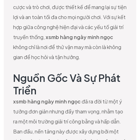
cược và trò chơi, được thiết kế để mang lại sự tiện
lợi và an toàn tối đa cho mọi người chơi. Với sự kết
hợp giữa công nghệ hiện đại và các yếu tố giải trí
truyền thống,
xsmb hàng ngày minh ngọc
không chỉ là nơi để thử vận may mà còn là không
gian để học hỏi và tận hưởng.
Nguồn Gốc Và Sự Phát
Triển
xsmb hàng ngày minh ngọc
đã ra đời từ một ý
tưởng đơn giản nhưng đầy tham vọng, nhằm tạo
ra một môi trường giải trí công bằng và hấp dẫn.
Ban đầu, nền tảng này được xây dựng bởi một