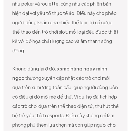
như poker và roulette, cũng như các phiên bản
hiện đại với yếu tố thực tế ảo. Điều này cho phép
người dùng khám phá nhiều thể loại, từ cá cược
thể thao đến trò chơi slot, mỗi loại đều được thiết
kế với đồ họa chất lượng cao và âm thanh sống
động.
Không dừng lại ở đó,
xsmb hàng ngày minh
ngọc
thường xuyên cập nhật các trò chơi mới
dựa trên xu hướng toàn cầu, giúp người dùng luôn
có điều gì đó mới mẻ để thử. Ví dụ, họ đã tích hợp
các trò chơi dựa trên thể thao điện tử, thu hút thế
hệ trẻ yêu thích esports. Điều này không chỉ làm
phong phú thêm lựa chọn mà còn giúp người chơi