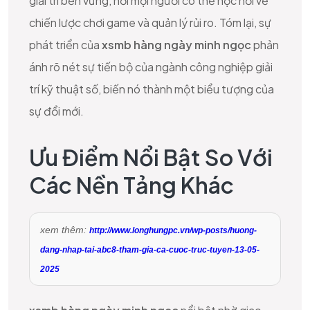
giải trí bền vững, nơi mọi người có thể học hỏi về
chiến lược chơi game và quản lý rủi ro. Tóm lại, sự
phát triển của
xsmb hàng ngày minh ngọc
phản
ánh rõ nét sự tiến bộ của ngành công nghiệp giải
trí kỹ thuật số, biến nó thành một biểu tượng của
sự đổi mới.
Ưu Điểm Nổi Bật So Với
Các Nền Tảng Khác
xem thêm:
http://www.longhungpc.vn/wp-posts/huong-
dang-nhap-tai-abc8-tham-gia-ca-cuoc-truc-tuyen-13-05-
2025