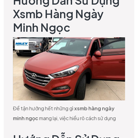
Hướng Dẫn Sử Dụng
Xsmb Hàng Ngày
Minh Ngọc
Để tận hưởng hết những gì
xsmb hàng ngày
minh ngọc
mang lại, việc hiểu rõ cách sử dụng