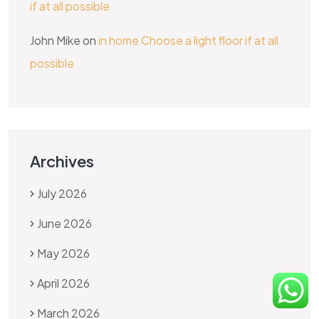
if at all possible
John Mike
on
in home Choose a light floor if at all
possible
Archives
July 2026
June 2026
May 2026
April 2026
March 2026