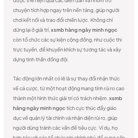
được thể hiện qua các diễn đàn và nhóm trò
chuyện tích hợp ngay trên nền tảng, giúp người
chơi kết nối và trao đổi chiến lược. Không chỉ
dừng lại ở giải trí,
xsmb hàng ngày minh ngọc
còn tổ chức các sự kiện cộng đồng, như cuộc thi
trực tuyến, để khuyến khích sự tương tác và xây
dựng tinh thần đồng đội.
Tác động lớn nhất có lẽ là sự thay đổi nhận thức
về cá cược, từ một hoạt động mang tính rủi ro cao
thành một hình thức giải trí có trách nhiệm.
xsmb
hàng ngày minh ngọc
tích cực thúc đẩy giáo
dục về quản lý tài chính và nhận diện rủi ro, giúp
người dùng tránh các vấn đề tiêu cực. Ví dụ, họ
hợp tác với các tổ chức phi chính phủ để cung cấp