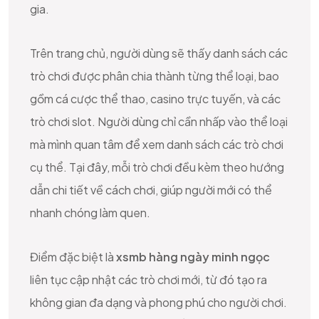
gia.
Trên trang chủ, người dùng sẽ thấy danh sách các
trò chơi được phân chia thành từng thể loại, bao
gồm cá cược thể thao, casino trực tuyến, và các
trò chơi slot. Người dùng chỉ cần nhấp vào thể loại
mà mình quan tâm để xem danh sách các trò chơi
cụ thể. Tại đây, mỗi trò chơi đều kèm theo hướng
dẫn chi tiết về cách chơi, giúp người mới có thể
nhanh chóng làm quen.
Điểm đặc biệt là
xsmb hàng ngày minh ngọc
liên tục cập nhật các trò chơi mới, từ đó tạo ra
không gian đa dạng và phong phú cho người chơi.