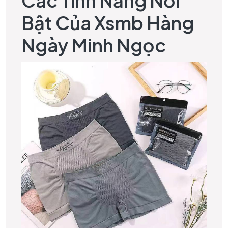
Các Tính Năng Nổi
Bật Của Xsmb Hàng
Ngày Minh Ngọc