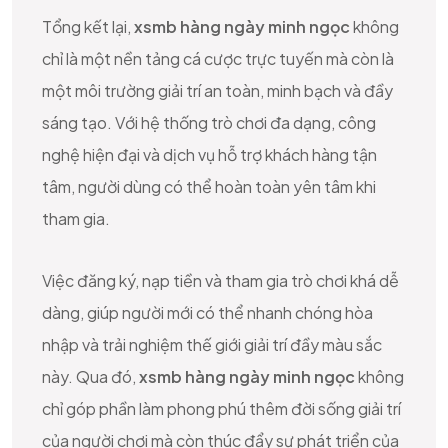
Tổng kết lại,
xsmb hàng ngày minh ngọc
không
chỉ là một nền tảng cá cược trực tuyến mà còn là
một môi trường giải trí an toàn, minh bạch và đầy
sáng tạo. Với hệ thống trò chơi đa dạng, công
nghệ hiện đại và dịch vụ hỗ trợ khách hàng tận
tâm, người dùng có thể hoàn toàn yên tâm khi
tham gia.
Việc đăng ký, nạp tiền và tham gia trò chơi khá dễ
dàng, giúp người mới có thể nhanh chóng hòa
nhập và trải nghiệm thế giới giải trí đầy màu sắc
này. Qua đó,
xsmb hàng ngày minh ngọc
không
chỉ góp phần làm phong phú thêm đời sống giải trí
của người chơi mà còn thúc đẩy sự phát triển của