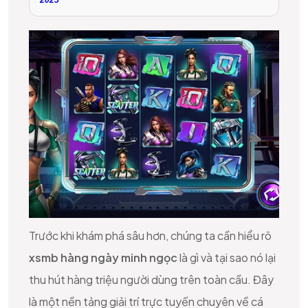
2025
Trước khi khám phá sâu hơn, chúng ta cần hiểu rõ
xsmb hàng ngày minh ngọc
là gì và tại sao nó lại
thu hút hàng triệu người dùng trên toàn cầu. Đây
là một nền tảng giải trí trực tuyến chuyên về cá