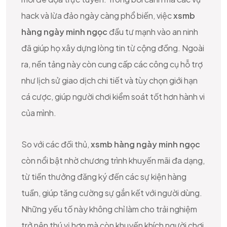
hack và lừa đảo ngày càng phổ biến, việc
xsmb
hàng ngày minh ngọc
đầu tư mạnh vào an ninh
đã giúp họ xây dựng lòng tin từ cộng đồng. Ngoài
ra, nền tảng này còn cung cấp các công cụ hỗ trợ
như lịch sử giao dịch chi tiết và tùy chọn giới hạn
cá cược, giúp người chơi kiểm soát tốt hơn hành vi
của mình.
So với các đối thủ,
xsmb hàng ngày minh ngọc
còn nổi bật nhờ chương trình khuyến mãi đa dạng,
từ tiền thưởng đăng ký đến các sự kiện hàng
tuần, giúp tăng cường sự gắn kết với người dùng.
Những yếu tố này không chỉ làm cho trải nghiệm
trở nên thú vị hơn mà còn khuyến khích người chơi