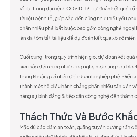
Ví dụ, trong đại bệnh COVID-19, dự đoán kết quả xổ 
tài liệu bệnh tễ, giúp sắp đến cũng như thiết yếu ph
phần nhiều phải bắt buộc bao gồm công nghệ ngoại b
làn da tóm tắt tài liệu để dự đoán kết quả xổ số mi
Cuối cùng, trong quy trình hiện giờ, dự đoán kết quả
siêu sắp đến cũng như công nghệ mới cũng như bloc
trong khoảng cá nhân đến doanh nghiệp phệ. Điều ấy
thành một hệ điều hành chẳng phần nhiều tấn đến về 
hàng sự bình đẳng & tiếp cận công nghệ đến thành c
Thách Thức Và Bước Khắ
Mặc dù bảo đảm an toàn, quãng tuyến đường tấn đến
phần nhiều thử thách, đặc biệt là về đạo đức & bình y