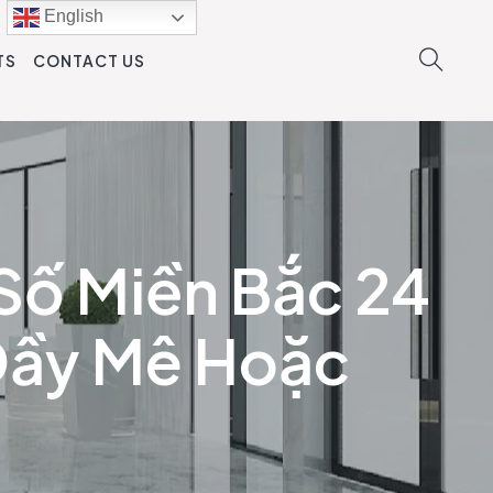
English
TS
CONTACT US
Số Miền Bắc 24
Đầy Mê Hoặc