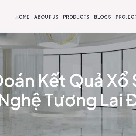
HOME
ABOUT US
PRODUCTS
BLOGS
PROJEC
oán Kết Quả Xổ 
 Nghệ Tương Lai 