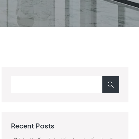
Recent Posts