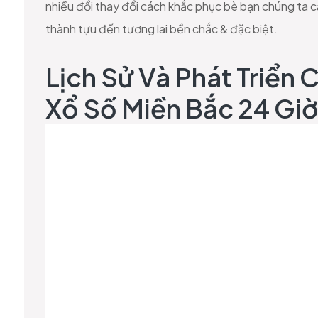
nhiều đổi thay đổi cách khắc phục bè bạn chúng ta c
thành tựu đến tương lai bền chắc & đặc biệt.
Lịch Sử Và Phát Triển
Xổ Số Miền Bắc 24 Gi