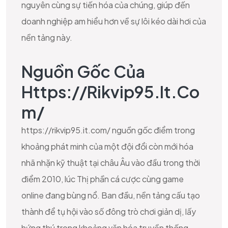
nguyên cùng sự tiến hóa của chúng, giúp đến
doanh nghiệp am hiểu hơn về sự lôi kéo dài hơi của
nền tảng này.
Nguồn Gốc Của
Https://rikvip95.it.co
M/
https://rikvip95.it.com/ nguồn gốc điểm trong
khoảng phát minh của một đội đổi còn mới hóa
nhã nhặn kỹ thuật tại châu Âu vào đầu trong thời
điểm 2010, lúc Thị phần cá cược cùng game
online đang bùng nổ. Ban đầu, nền tảng cấu tạo
thành để tụ hội vào số đông trò chơi giản dị, lấy
hứng thú trong khoảng văn hóa truyền thống