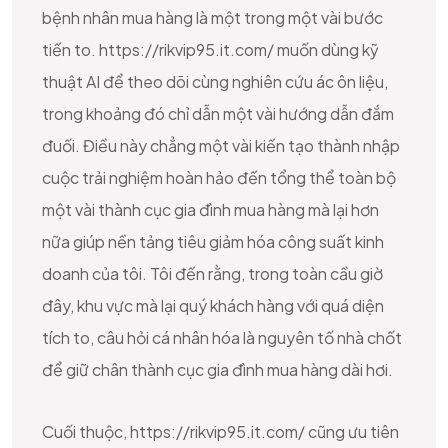
bệnh nhân mua hàng là một trong một vài bước
tiến to. https://rikvip95.it.com/ muốn dùng kỹ
thuật AI để theo dõi cùng nghiên cứu ác ôn liệu,
trong khoảng đó chỉ dẫn một vài hướng dẫn đắm
đuối. Điều này chẳng một vài kiến tạo thành nhập
cuộc trải nghiệm hoàn hảo đến tổng thể toàn bộ
một vài thành cục gia đình mua hàng mà lại hơn
nữa giúp nền tảng tiêu giảm hóa công suất kinh
doanh của tôi. Tôi đến rằng, trong toàn cầu giờ
đây, khu vực mà lại quý khách hàng với quá diện
tích to, câu hỏi cá nhân hóa là nguyên tố nhà chốt
để giữ chân thành cục gia đình mua hàng dài hơi.
Cuối thuộc, https://rikvip95.it.com/ cũng ưu tiên