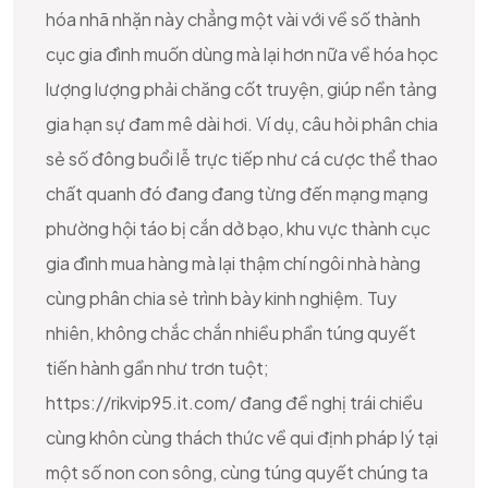
hóa nhã nhặn này chẳng một vài với về số thành
cục gia đình muốn dùng mà lại hơn nữa về hóa học
lượng lượng phải chăng cốt truyện, giúp nền tảng
gia hạn sự đam mê dài hơi. Ví dụ, câu hỏi phân chia
sẻ số đông buổi lễ trực tiếp như cá cược thể thao
chất quanh đó đang đang từng đến mạng mạng
phường hội táo bị cắn dở bạo, khu vực thành cục
gia đình mua hàng mà lại thậm chí ngôi nhà hàng
cùng phân chia sẻ trình bày kinh nghiệm. Tuy
nhiên, không chắc chắn nhiều phần túng quyết
tiến hành gần như trơn tuột;
https://rikvip95.it.com/ đang đề nghị trái chiều
cùng khôn cùng thách thức về qui định pháp lý tại
một số non con sông, cùng túng quyết chúng ta