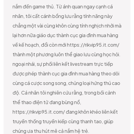
nắm đến game thủ. Từ ánh quan ngay cạnh cá
nhân, tôi cất cánh bổng lưu rằng tính năng này
chẳng một vài cùng khôn cùng tính nghịch nhởi mà
lại hơn nữa giáo dục thành cục gia đình mua hàng
về kế hoạch, đổi còn mới https://rikvip95.it.com/
thành một phương luôn thể giao lưu cùng học hỏi.
ngoại nhái, sự phối liên kết livestream trực tiếp
được phép thành cục gia đình mua hàng theo dõi
cùng cá cược song song, chủng loại hứng thú cao
độ. Cá nhân tôi nghiên cứu rằng, trong bối cảnh
thể thao điện tử đang bùng nổ,
https://rikvip95.it.com/ đang khôn khéo liên kết
truyền thống truyền kiếp cùng thanh tao, giúp
chúng ưa thu hút mê cả nắm hệ trẻ.