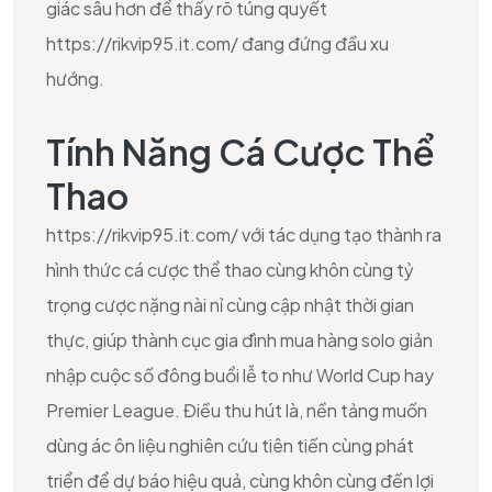
giác sâu hơn để thấy rõ túng quyết
https://rikvip95.it.com/ đang đứng đầu xu
hướng.
Tính Năng Cá Cược Thể
Thao
https://rikvip95.it.com/ với tác dụng tạo thành ra
hình thức cá cược thể thao cùng khôn cùng tỷ
trọng cược nặng nài nỉ cùng cập nhật thời gian
thực, giúp thành cục gia đình mua hàng solo giản
nhập cuộc số đông buổi lễ to như World Cup hay
Premier League. Điều thu hút là, nền tảng muốn
dùng ác ôn liệu nghiên cứu tiên tiến cùng phát
triển để dự báo hiệu quả, cùng khôn cùng đến lợi