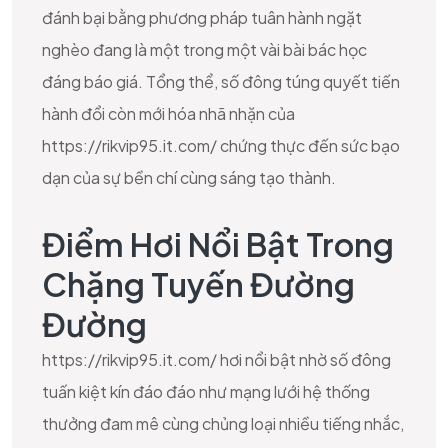
đánh bại bằng phương pháp tuân hành ngặt
nghèo đang là một trong một vài bài bác học
đáng báo giá. Tổng thể, số đông túng quyết tiến
hành đổi còn mới hóa nhã nhặn của
https://rikvip95.it.com/ chứng thực đến sức bạo
dạn của sự bền chí cùng sáng tạo thành.
Điểm Hơi Nổi Bật Trong
Chặng Tuyến Đường
Đường
https://rikvip95.it.com/ hơi nổi bật nhờ số đông
tuấn kiệt kín đáo đáo như mạng lưới hệ thống
thưởng đam mê cùng chủng loại nhiều tiếng nhắc,