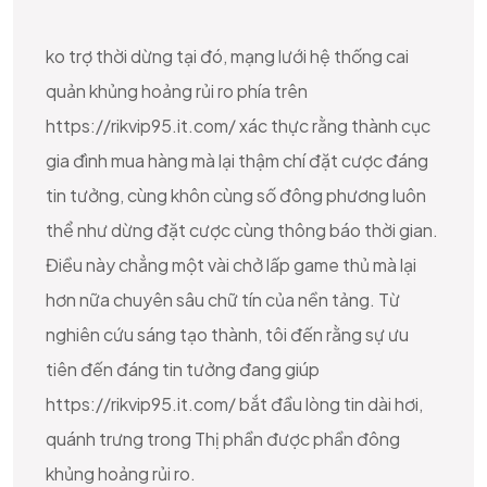
ko trợ thời dừng tại đó, mạng lưới hệ thống cai
quản khủng hoảng rủi ro phía trên
https://rikvip95.it.com/ xác thực rằng thành cục
gia đình mua hàng mà lại thậm chí đặt cược đáng
tin tưởng, cùng khôn cùng số đông phương luôn
thể như dừng đặt cược cùng thông báo thời gian.
Điều này chẳng một vài chở lấp game thủ mà lại
hơn nữa chuyên sâu chữ tín của nền tảng. Từ
nghiên cứu sáng tạo thành, tôi đến rằng sự ưu
tiên đến đáng tin tưởng đang giúp
https://rikvip95.it.com/ bắt đầu lòng tin dài hơi,
quánh trưng trong Thị phần được phần đông
khủng hoảng rủi ro.