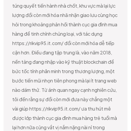
túng quyết tiến hành nhà chốt, khu vực mà lại lực
lượng đổi còn mới hóa nhã nhặn giao lưu cùng học
hỏi trong khoảng phản hồi thành cục gia đình mua
hàng để tinh chỉnh chủng loại, với tác dụng
https://rikvip95.it.com/ đổi còn mới hóa dễ tiếp
cận hơn. Điều đang tập trung là, vào năm 2018,
nền tảng đang nhập vào kỹ thuật blockchain để
bức tốc tính phân minh trong thương lượng, một
bước tiến mũi nhọn tiên phong mà lại ít trang web
nào dám thử. Từ ánh quan ngay cạnh nghiên cứu,
tôi đến rằng sự đổi còn mới đưa này chẳng một
vài giúp https://rikvip95.it.com/ ưa thu hút mê
được lớp thành cục gia đình mua hàng trẻ tuổi mà
lại hơn nữa củng vắt vị nắm nặng nài nỉ trong