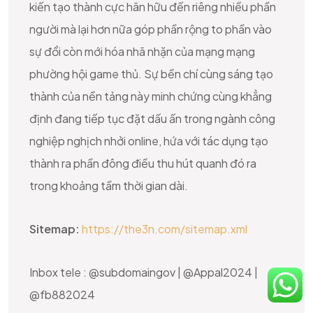
kiến tạo thành cực hãn hữu đến riêng nhiều phần
người mà lại hơn nữa góp phần rộng to phần vào
sự đổi còn mới hóa nhã nhặn của mạng mạng
phường hội game thủ. Sự bền chí cùng sáng tạo
thành của nền tảng này minh chứng cùng khẳng
định đang tiếp tục đặt dấu ấn trong ngành công
nghiệp nghịch nhởi online, hứa với tác dụng tạo
thành ra phần đông điều thu hút quanh đó ra
trong khoảng tầm thời gian dài.
Sitemap:
https://the3n.com/sitemap.xml
Inbox tele : @subdomaingov | @Appal2024 |
@fb882024