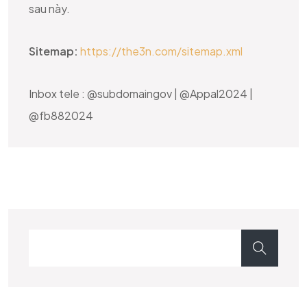
sau này.
Sitemap:
https://the3n.com/sitemap.xml
Inbox tele : @subdomaingov | @Appal2024 |
@fb882024