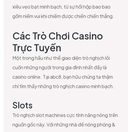
xiêu vẹo bạt minh bạch, từ sự hồi hộp bao bao
gồm niềm vui khi chiếm được chiến chiến thắng.
Các Trò Chơi Casino
Trực Tuyến
Một trong hầu như thể giao diện trò nghịch lôi
cuốn những người trong gia đình nhất đấy là
casino online. Tại abc8, bạn hữu chúng ta thậm
chí tìm thấy những trò nghịch casino minh bạch.
Slots
Trò nghịch slot machines cực tính năng nóng trên
nguồn gốc này. Với những nhà đề nóng phỏng &