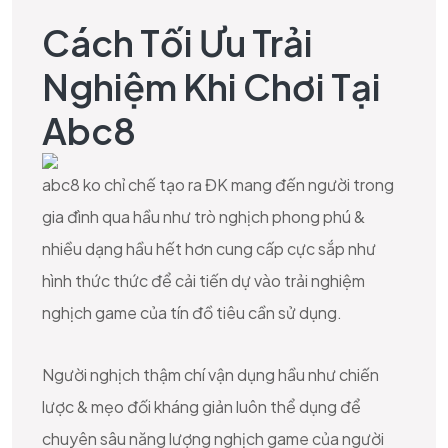
Cách Tối Ưu Trải
Nghiệm Khi Chơi Tại
Abc8
abc8 ko chỉ chế tạo ra ĐK mang đến người trong
gia đình qua hầu như trò nghịch phong phú &
nhiều dạng hầu hết hơn cung cấp cực sắp như
hình thức thức để cải tiến dự vào trải nghiệm
nghịch game của tín đồ tiêu cần sử dụng.
Người nghịch thậm chí vận dụng hầu như chiến
lược & mẹo đối kháng giản luôn thể dụng để
chuyên sâu năng lượng nghịch game của người