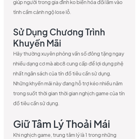
giúp người trong gia đình ko biến hóa đổi lâm vào
tình cầm cảnh ngộ lose lỗ.
Sử Dụng Chương Trình
Khuyến Mãi
Hãy thường xuyên phỏng vấn số đông tặng ngay
nhiều dạng cơ mà abc8 cung cấp để lợi dụng phệ
nhất ngân sách của tín đồ tiêu cần sử dụng.
Những khyến mãi này đang hỗ trợ kéo nhiều năm
trong suốt thời gian thời gian nghịch game của tín
đồ tiêu cần sử dụng.
Giữ Tâm Lý Thoải Mái
Khi nghịch game, trung tâm lý là 1 trong những