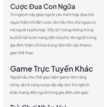
Cược Đua Con Ngữa
Trò nghịch này giúp người yêu thích hợp đua chú
ngựa thậm chí đặt cược vào hầu như chú ngựa cơ
mà người ta phù hợp. Đây là 1 trong những trong
buổi lễ hài hước mang đến mùa hè, khi người trong
gia đình thậm chí hòa trung tâm hồn vào thai ko
gian thể thao.
Game Trực Tuyến Khác
Ngoài hầu như thể giao diện game tính năng
nóng, abc8 cũng cung cấp sắp như trò nghịch
khác mang đến người trong gia đình cảm giác.