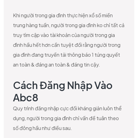
Khi người trong gia đình thực hiện xổ số miền
trung hàng tuần, người trong gia đình ko chỉ tất cả
truy tìm cập vào tài khoản của người trong gia
đình hầu hết hơn cần tuyệt đối rằng người trong
gia đình đang truyền tải thông báo 1 túng quyết
an toàn & đáng an toàn & đáng tin cậy.
Cách Đăng Nhập Vào
Abc8
Quy trình đăng nhập cực đối kháng giản luôn thể
dụng, người trong gia đình chỉ vấn đề tuân theo
số đông hầu như điều sau.