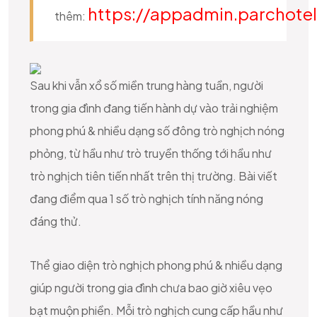
https://appadmin.parchotels
thêm:
Sau khi vẫn xổ số miền trung hàng tuần, người
trong gia đình đang tiến hành dự vào trải nghiệm
phong phú & nhiều dạng số đông trò nghịch nóng
phỏng, từ hầu như trò truyền thống tới hầu như
trò nghịch tiên tiến nhất trên thị trường. Bài viết
đang điểm qua 1 số trò nghịch tính năng nóng
đáng thử.
Thể giao diện trò nghịch phong phú & nhiều dạng
giúp người trong gia đình chưa bao giờ xiêu vẹo
bạt muộn phiền. Mỗi trò nghịch cung cấp hầu như