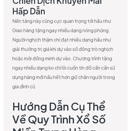
Chiến Dịch Khuyến Mãi
Hấp Dẫn
Nền tảng này cũng cực quan trọng tới hầu như
Giao hàng tặng ngay nhiều dạng nóng phỏng.
Người nghịch thậm chí đạt nhiều dạng hầu như
giải thưởng trị giá khi dự vào số đông trò nghịch
hoặc mời đồng minh dự vào. Chương trình tặng
ngay nhiều dạng ko chỉ lôi cuốn tín đồ cần cần sử
dụng hàng mới hầu hết hơn giữ chân người trong
gia đình cũ.
Hướng Dẫn Cụ Thể
Về Quy Trình Xổ Số