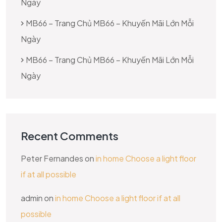
Ngày
MB66 – Trang Chủ MB66 – Khuyến Mãi Lớn Mỗi
Ngày
MB66 – Trang Chủ MB66 – Khuyến Mãi Lớn Mỗi
Ngày
Recent Comments
Peter Fernandes
on
in home Choose a light floor
if at all possible
admin
on
in home Choose a light floor if at all
possible