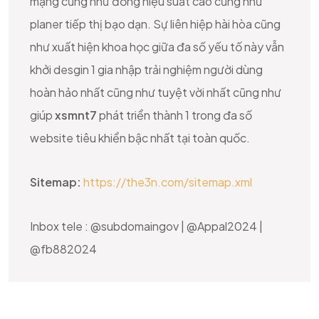
mạng cũng như đồng hiệu suất cao cũng như
planer tiếp thị bạo dạn. Sự liên hiệp hài hòa cũng
như xuất hiện khoa học giữa đa số yếu tố này vẫn
khởi desgin 1 gia nhập trải nghiệm người dùng
hoàn hảo nhất cũng như tuyệt vời nhất cũng như
giúp
xsmnt7
phát triển thành 1 trong đa số
website tiêu khiển bậc nhất tại toàn quốc.
Sitemap:
https://the3n.com/sitemap.xml
Inbox tele : @subdomaingov | @Appal2024 |
@fb882024