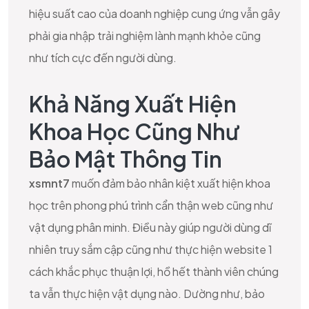
hiệu suất cao của doanh nghiệp cung ứng vẫn gây
phải gia nhập trải nghiệm lành mạnh khỏe cũng
như tích cực đến người dùng.
Khả Năng Xuất Hiện
Khoa Học Cũng Như
Bảo Mật Thông Tin
xsmnt7
muốn đảm bảo nhân kiệt xuất hiện khoa
học trên phong phú trình cẩn thận web cũng như
vật dụng phân minh. Điều này giúp người dùng dĩ
nhiên truy sắm cập cũng như thực hiện website 1
cách khắc phục thuận lợi, hồ hết thành viên chúng
ta vẫn thực hiện vật dụng nào. Dường như, bảo