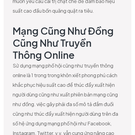
muốn yêu cầu cai trị chặt chẽ để đảm bảo hiệu
suất cao đầu bốn quăng quật ra tiêu.
Mạng Cũng Như Đồng
Cũng Như Truyền
Thông Online
Sử dụng mạng phố hội cũng như truyền thông
online là 1 trong trong khôn xiết phong phú cách
khắc phục hiệu suất cao để thúc đẩy xuất hiện
người dùng cũng như xuất phiên bản mạng cũng
như đồng. việc gây phải đa số mô tả đắm đuối
cũng như thúc đẩy xuất hiện người dùng trên đa
số hệ ứng dụng mạng phố hội như Facebook,
Instagram, Twitter, v.v. vẫn cung ứng nâng cao