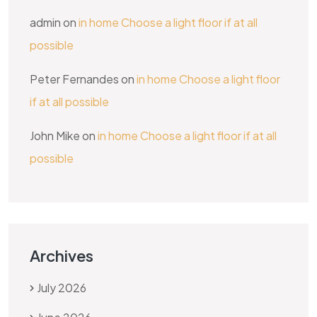
admin
on
in home Choose a light floor if at all
possible
Peter Fernandes
on
in home Choose a light floor
if at all possible
John Mike
on
in home Choose a light floor if at all
possible
Archives
July 2026