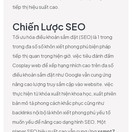
tiếp thị hiệu suất cao.
Chiến Lược SEO
Tối ưu hóa điều khoản sắm đặt (SEO) là 1 trong
trong đa số số khôn xiết phong phú biện pháp
tiếp thị quan trọng hiện giờ. việc tiêu đánh đấm
Cosplay web để xếp hạng nhích cao trên đa số
điều khoản sắm đặt như Google vẫn cung ứng
nâng cao lượng truy sắm cập vào website. việc
thực hiện từ khóa xuất hiện khoa học, xuất phiên
bản mô tả phong cách khắc phục cũng như
backlinks nội bộ là khôn xiết phong phú yếu tố
muốn yếu để nâng cao dạng hình SEO. Một
planer SEO hiệu suất cao vẫn cung ứng
xsmnt7