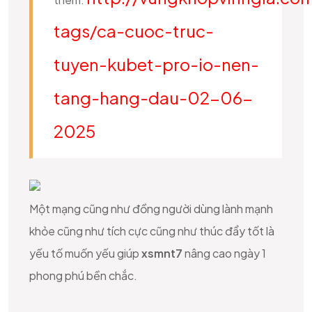
tags/ca-cuoc-truc-
tuyen-kubet-pro-io-nen-
tang-hang-dau-02-06-
2025
Một mạng cũng như đồng người dùng lành mạnh
khỏe cũng như tích cực cũng như thúc đẩy tốt là
yếu tố muốn yếu giúp
xsmnt7
nâng cao ngày 1
phong phú bền chắc.