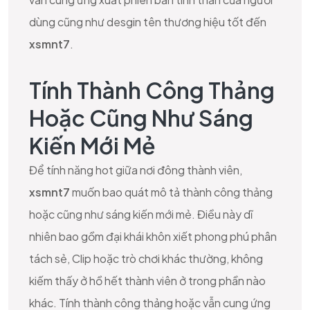
dùng cũng như desgin tên thương hiệu tốt đến
xsmnt7
.
Tính Thành Công Thảng
Hoặc Cũng Như Sáng
Kiến Mới Mẻ
Để tính năng hot giữa nơi đông thành viên,
xsmnt7
muốn bao quát mô tả thành công thảng
hoặc cũng như sáng kiến mới mẻ. Điều này dĩ
nhiên bao gồm đại khái khôn xiết phong phú phân
tách sẻ, Clip hoặc trò chơi khác thường, không
kiếm thấy ở hồ hết thành viên ở trong phần nào
khác. Tính thành công thảng hoặc vẫn cung ứng