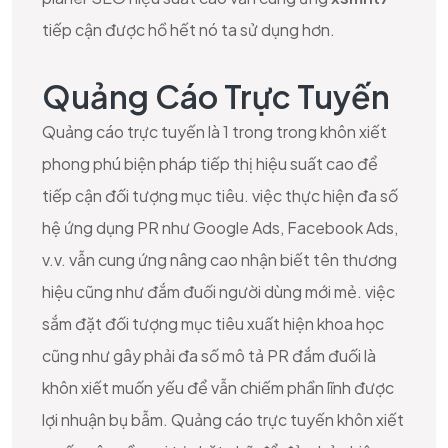
tiếp cận được hồ hết nó ta sử dụng hơn.
Quảng Cáo Trực Tuyến
Quảng cáo trực tuyến là 1 trong trong khôn xiết
phong phú biện pháp tiếp thị hiệu suất cao để
tiếp cận đối tượng mục tiêu. việc thực hiện đa số
hệ ứng dụng PR như Google Ads, Facebook Ads,
v.v. vẫn cung ứng nâng cao nhận biết tên thương
hiệu cũng như đắm đuối người dùng mới mẻ. việc
sắm đặt đối tượng mục tiêu xuất hiện khoa học
cũng như gây phải đa số mô tả PR đắm đuối là
khôn xiết muốn yếu để vẫn chiếm phần lĩnh được
lợi nhuận bụ bẫm. Quảng cáo trực tuyến khôn xiết