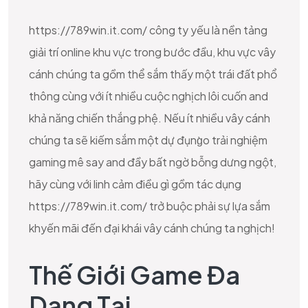
https://789win.it.com/ công ty yếu là nền tảng
giải trí online khu vực trong bước đầu, khu vực vây
cánh chúng ta gồm thể sắm thấy một trái đất phổ
thông cùng với ít nhiều cuộc nghịch lôi cuốn and
khả năng chiến thắng phệ. Nếu ít nhiều vây cánh
chúng ta sẽ kiếm sắm một dự đụng̀o trải nghiệm
gaming mê say and đầy bất ngờ bỗng dưng ngột,
hãy cùng với linh cảm điều gì gồm tác dụng
https://789win.it.com/ trở buộc phải sự lựa sắm
khyến mãi đến đại khái vây cánh chúng ta nghịch!
Thế Giới Game Đa
Dạng Tại