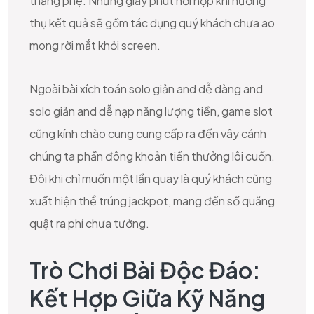
thắng phệ. Những giây phút hồi hộp khi hưởng
thụ kết quả sẽ gồm tác dụng quý khách chưa ao
mong rời mắt khỏi screen.
Ngoài bài xích toán solo giản and dễ dàng and
solo giản and dễ nạp năng lượng tiền, game slot
cũng kính chào cung cung cấp ra đến vây cánh
chúng ta phần đông khoản tiền thưởng lôi cuốn.
Đôi khi chỉ muốn một lần quay là quý khách cũng
xuất hiện thể trúng jackpot, mang đến số quăng
quật ra phí chưa tưởng.
Trò Chơi Bài Độc Đáo:
Kết Hợp Giữa Kỹ Năng