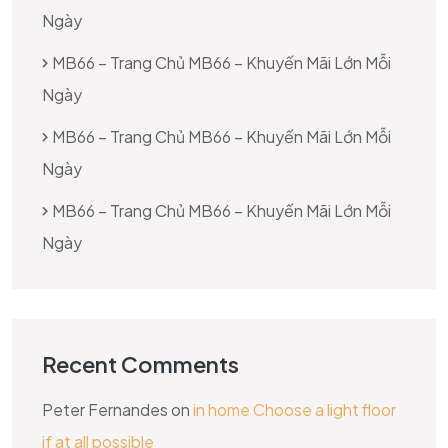
Ngày
MB66 – Trang Chủ MB66 – Khuyến Mãi Lớn Mỗi
Ngày
MB66 – Trang Chủ MB66 – Khuyến Mãi Lớn Mỗi
Ngày
MB66 – Trang Chủ MB66 – Khuyến Mãi Lớn Mỗi
Ngày
Recent Comments
Peter Fernandes
on
in home Choose a light floor
if at all possible