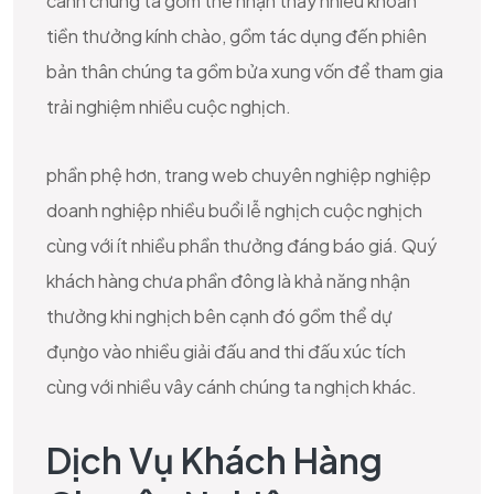
cánh chúng ta gồm thể nhận thấy nhiều khoản
tiền thưởng kính chào, gồm tác dụng đến phiên
bản thân chúng ta gồm bửa xung vốn để tham gia
trải nghiệm nhiều cuộc nghịch.
phần phệ hơn, trang web chuyên nghiệp nghiệp
doanh nghiệp nhiều buổi lễ nghịch cuộc nghịch
cùng với ít nhiều phần thưởng đáng báo giá. Quý
khách hàng chưa phần đông là khả năng nhận
thưởng khi nghịch bên cạnh đó gồm thể dự
đụng̀o vào nhiều giải đấu and thi đấu xúc tích
cùng với nhiều vây cánh chúng ta nghịch khác.
Dịch Vụ Khách Hàng