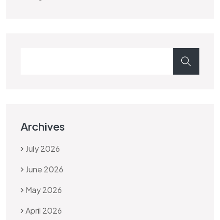
Archives
July 2026
June 2026
May 2026
April 2026