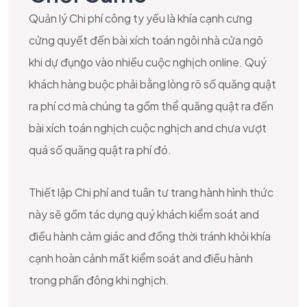
Quản lý Chi phí công ty yếu là khía cạnh cưng
cửng quyết đến bài xích toán ngôi nhà cửa ngõ
khi dự đụng̀o vào nhiều cuộc nghịch online. Quý
khách hàng buộc phải bằng lòng rõ số quăng quật
ra phí cơ mà chúng ta gồm thể quăng quật ra đến
bài xích toán nghịch cuộc nghịch and chưa vượt
quá số quăng quật ra phí đó.
Thiết lập Chi phí and tuân tư trang hành hình thức
này sẽ gồm tác dụng quý khách kiểm soát and
điều hành cảm giác and đồng thời tránh khỏi khía
cạnh hoàn cảnh mất kiểm soát and điều hành
trong phần đông khi nghịch.