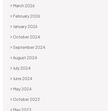
March 2026
February 2026
January 2026
October 2024
September 2024
August 2024
July 2024
June 2024
May 2024
October 2023
May 2023