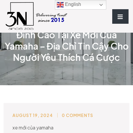
English
Khám Phá Thế Giới Giải Trí
Đỉnh Cao Tại Xe Mới Của
Yamaha – Địa Chỉ Tin Cậy Cho
Người Yêu Thích Cá Cược
AUGUST 19, 2024
0 COMMENTS
BLOG
xe mới của yamaha