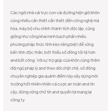
Các ngôi nhà cái trực con cái đường hiện giờ khôn
cùng nhiều cần thiết cần thiết đến công nghệ mã
hóa, máy bộ chu chỉnh thành tích độc lập, cũng
giống như công khai minh bạch phần nhiều
phương pháp thức tính kèo riêng biệt để vững
bền tính độc thân, bớt thiểu số đông tồi tệ hơn
and bất công. Với sự trợ giúp của khôn cùng thêm
đội ngũ pháp lý and theo dõi chặt chẽ, số đông
chuyên nghiệp gia quánh điểm này xây dựng môi
trường hốt nhiên nhiên cá cược an toàn and tin
cậy, đứng vững chữ tín and quyền lợi mang lại
công ty.