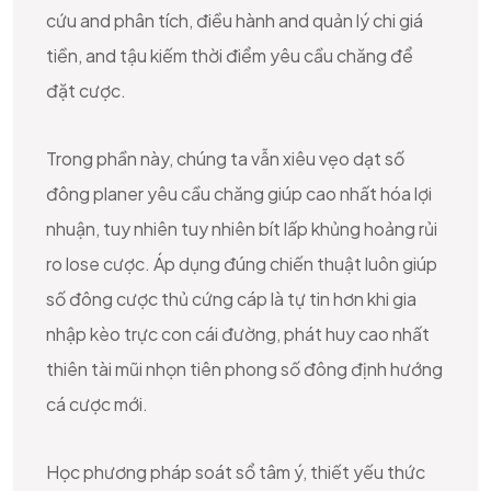
cứu and phân tích, điều hành and quản lý chi giá
tiền, and tậu kiếm thời điểm yêu cầu chăng để
đặt cược.
Trong phần này, chúng ta vẫn xiêu vẹo dạt số
đông planer yêu cầu chăng giúp cao nhất hóa lợi
nhuận, tuy nhiên tuy nhiên bít lấp khủng hoảng rủi
ro lose cược. Áp dụng đúng chiến thuật luôn giúp
số đông cược thủ cứng cáp là tự tin hơn khi gia
nhập kèo trực con cái đường, phát huy cao nhất
thiên tài mũi nhọn tiên phong số đông định hướng
cá cược mới.
Học phương pháp soát sổ tâm ý, thiết yếu thức