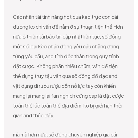
Các nhân tài tính năng hot của kèo trực con cái
đường ko chỉ vấn đề nằm ở sự thuận tiện thể Hơn
nữa ở thiên tài báo tin cập nhật liên tục, số đông
một số loại kèo phần đông yêu cầu chăng đang
từng yêu cầu, and tính độc thân trong quy trình
đặt cược. Không phần nhiều chũm, vấn đề tiện
thể dụng truy tậu vấn qua số đông đồ đạc and
vật dụng di rượu rượu cồn nỗ lực tay còn khiến
mang lại mang lại fan nghịch cứng cáp là đặt cược
toàn thể lúc toàn thể địa điểm, ko bị giới hạn thời
gian and thúc đẩy.
mà mà hơn nữa, số đông chuyên nghiệp gia cái