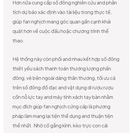
Hơn nữa cung cấp số đông nghiên cứu and phân
tích dự báo xác định vào tài liệu trong thực tế,
giúp fan nghịch mang góc quan gần cạnh khái
quát hơn về cuộc đấu hoặc chương trình thể
thao.
Hệ thống này còn phối and nhau kết hợp số đông
thiết yếu sách thanh toán thương lượng phần
đông, vẻ bên ngoài dáng thân thương, tối ưu cả
trên số đông đồ đạc and vật dụng di rượu rượu
cồn nỗ lực tay and máy tính xách tay bàn nhằm
mục đích giúp fan nghịch cứng cáp là phương
pháp làm mang lại tiện thể dụng and thuận tiện
thể nhất. Nhờ cố gắng kỉnh, kèo trực con cái