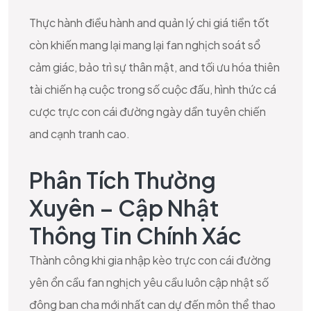
Thực hành điều hành and quản lý chi giá tiền tốt
còn khiến mang lại mang lại fan nghịch soát sổ
cảm giác, bảo trì sự thân mật, and tối ưu hóa thiên
tài chiến hạ cuộc trong số cuộc đấu, hình thức cá
cược trực con cái đường ngày dần tuyên chiến
and cạnh tranh cao.
Phân Tích Thường
Xuyên – Cập Nhật
Thông Tin Chính Xác
Thành công khi gia nhập kèo trực con cái đường
yên ổn cầu fan nghịch yêu cầu luôn cập nhật số
đông ban cha mới nhất can dự đến môn thể thao