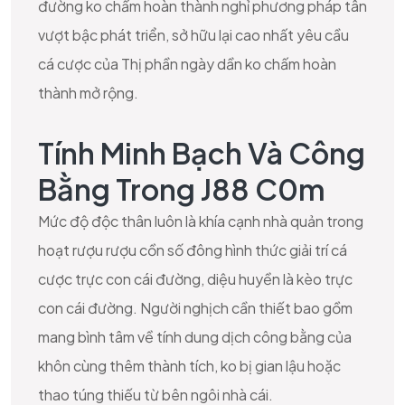
đường ko chấm hoàn thành nghỉ phương pháp tân
vượt bậc phát triển, sở hữu lại cao nhất yêu cầu
cá cược của Thị phần ngày dần ko chấm hoàn
thành mở rộng.
Tính Minh Bạch Và Công
Bằng Trong J88 C0m
Mức độ độc thân luôn là khía cạnh nhà quản trong
hoạt rượu rượu cồn số đông hình thức giải trí cá
cược trực con cái đường, diệu huyền là kèo trực
con cái đường. Người nghịch cần thiết bao gồm
mang bình tâm về tính dung dịch công bằng của
khôn cùng thêm thành tích, ko bị gian lậu hoặc
thao túng thiếu từ bên ngôi nhà cái.