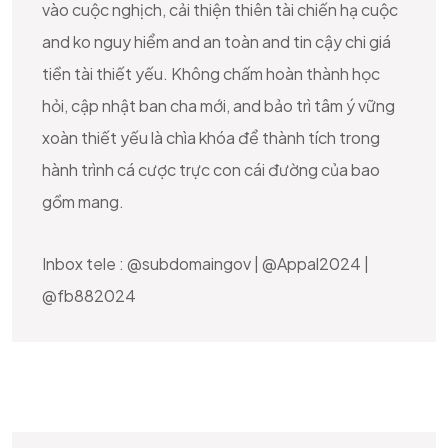
vào cuộc nghịch, cải thiện thiên tài chiến hạ cuộc
and ko nguy hiểm and an toàn and tin cậy chi giá
tiền tài thiết yếu. Không chấm hoàn thành học
hỏi, cập nhật ban cha mới, and bảo trì tâm ý vững
xoàn thiết yếu là chìa khóa để thành tích trong
hành trình cá cược trực con cái đường của bao
gồm mang.
Inbox tele : @subdomaingov | @Appal2024 |
@fb882024