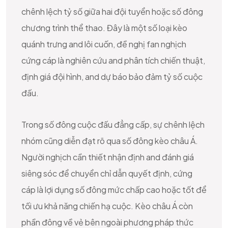
chênh lệch tỷ số giữa hai đội tuyển hoặc số đông
chương trình thể thao. Đây là một số loại kèo
quánh trưng and lôi cuốn, đề nghị fan nghịch
cứng cáp là nghiên cứu and phân tích chiến thuật,
định giá đội hình, and dự báo bảo đảm tỷ số cuộc
đấu.
Trong số đông cuộc đấu đẳng cấp, sự chênh lệch
nhóm cũng diễn đạt rõ qua số đông kèo châu Á.
Người nghịch cần thiết nhận định and đánh giá
siêng sóc để chuyển chỉ dẫn quyết định, cứng
cáp là lợi dụng số đông mức chấp cao hoặc tốt để
tối ưu khả năng chiến hạ cuộc. Kèo châu Á còn
phần đông về vẻ bên ngoài phương pháp thức