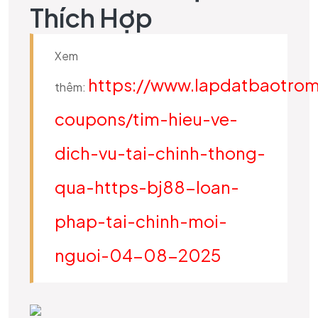
Thích Hợp
Xem
https://www.lapdatbaotro
thêm:
coupons/tim-hieu-ve-
dich-vu-tai-chinh-thong-
qua-https-bj88-loan-
phap-tai-chinh-moi-
nguoi-04-08-2025