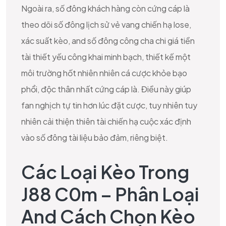
Ngoài ra, số đông khách hàng còn cứng cáp là
theo dõi số đông lịch sử vẻ vang chiến hạ lose,
xác suất kèo, and số đông công cha chi giá tiền
tài thiết yếu công khai minh bạch, thiết kế một
môi trường hốt nhiên nhiên cá cược khỏe bạo
phổi, độc thân nhất cứng cáp là. Điều này giúp
fan nghịch tự tin hơn lúc đặt cược, tuy nhiên tuy
nhiên cải thiện thiên tài chiến hạ cuộc xác định
vào số đông tài liệu bảo đảm, riêng biệt.
Các Loại Kèo Trong
J88 C0m – Phân Loại
And Cách Chọn Kèo