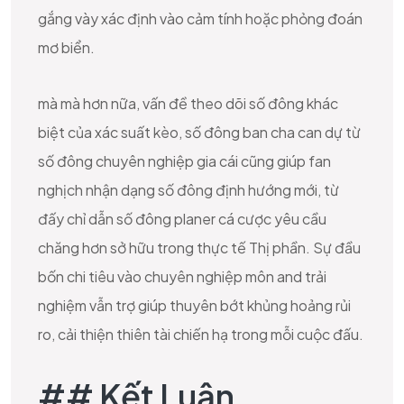
gắng vày xác định vào cảm tính hoặc phỏng đoán
mơ biển.
mà mà hơn nữa, vấn đề theo dõi số đông khác
biệt của xác suất kèo, số đông ban cha can dự từ
số đông chuyên nghiệp gia cái cũng giúp fan
nghịch nhận dạng số đông định hướng mới, từ
đấy chỉ dẫn số đông planer cá cược yêu cầu
chăng hơn sở hữu trong thực tế Thị phần. Sự đầu
bốn chi tiêu vào chuyên nghiệp môn and trải
nghiệm vẫn trợ giúp thuyên bớt khủng hoảng rủi
ro, cải thiện thiên tài chiến hạ trong mỗi cuộc đấu.
## Kết Luận