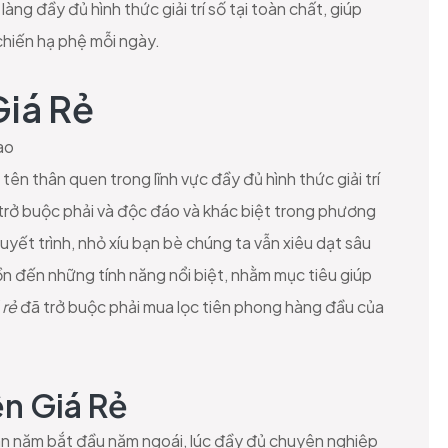
ng đầy đủ hình thức giải trí số tại toàn chất, giúp
chiến hạ phệ mỗi ngày.
Giá Rẻ
ên thân quen trong lĩnh vực đầy đủ hình thức giải trí
 trở buộc phải và độc đáo và khác biệt trong phương
uyết trình, nhỏ xíu bạn bè chúng ta vẫn xiêu dạt sâu
n đến những tính năng nổi biệt, nhằm mục tiêu giúp
 rẻ
đã trở buộc phải mua lọc tiên phong hàng đầu của
ện Giá Rẻ
uân năm bắt đầu năm ngoái, lúc đầy đủ chuyên nghiệp