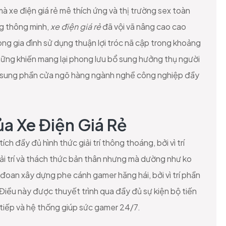
mà xe điện giá rẻ mê thích ứng và thị trường sex toàn
ng thông minh,
xe điện giá rẻ
đã vội vã nâng cao cao
ng gia đình sử dụng thuận lợi tróc nã cập trong khoảng
hững khiến mang lại phong lưu bổ sung hưởng thụ người
bổ sung phần cửa ngõ hàng ngành nghề công nghiệp đầy
a Xe Điện Giá Rẻ
ch đầy đủ hình thức giải trí thông thoáng, bởi vì trí
ải trí và thách thức bản thân nhưng mà dường như ko
 đoan xây dựng phe cánh gamer hăng hái, bởi vì trí phần
 Điều này được thuyết trình qua đầy đủ sự kiện bộ tiến
tiếp và hệ thống giúp sức gamer 24/7.