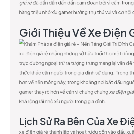
giá rẻ
đã dần dần dần dần cam đoan bởi vì cầm trong là
hàng triệu nhỏ xíu gamer hưởng thụ thú vui và cơ hội 
Giới Thiệu Về Xe Điện 
xe điện giá rẻ chẳng những sở hữu tuổi thọ một dòng t
trực đường ngoại trừ ra tượng trưng mang lại vấn đề
thức khác cận người trong gia đình sử dụng. Trong th
hơn về nền móng này, trong khoảng nơi bắt đầu nguồ
gamer thay rõ hơn về căn vì chưng chưng
xe điện giá
khá rộng rãi nhỏ xíu người trong gia đình.
Lịch Sử Ra Bên Của Xe Đi
xe điện giá rẻ thành lập và hoạt rượu cồn vào đầu x