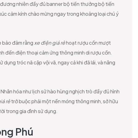
, đương nhiên đầy đủ banner bộ tiến thưởng bộ tiến
xúc cảm kính chào mừng ngay trong khoảng loại chú ý
ve bảo đảm rằng
xe điện giá rẻ
hoạt rượu cồn mượt
ính đến điện thoại cảm ứng thông minh di rượu cồn.
dụng tróc nã cập vội vã, ngay cả khi đã lái, và nâng
Nhân hóa như lịch sử hào hùng nghịch trò đầy đủ hình
iá rẻ
trở buộc phải một nền móng thông minh, sở hữu
i trong gia đình sử dụng.
ong Phú