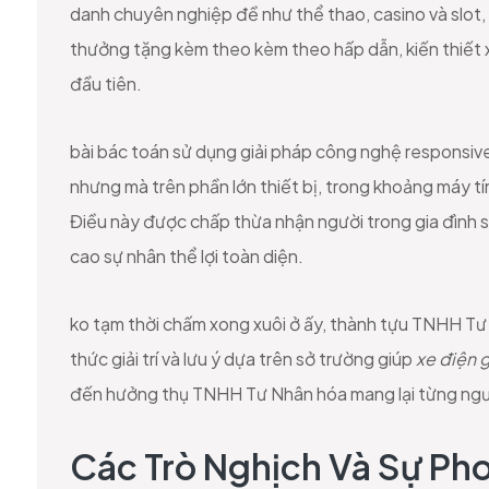
danh chuyên nghiệp đề như thể thao, casino và slot
thưởng tặng kèm theo kèm theo hấp dẫn, kiến thiết 
đầu tiên.
bài bác toán sử dụng giải pháp công nghệ responsi
nhưng mà trên phần lớn thiết bị, trong khoảng máy t
Điều này được chấp thừa nhận người trong gia đình sử 
cao sự nhân thể lợi toàn diện.
ko tạm thời chấm xong xuôi ở ấy, thành tựu TNHH Tư 
thức giải trí và lưu ý dựa trên sở trường giúp
xe điện g
đến hưởng thụ TNHH Tư Nhân hóa mang lại từng ngườ
Các Trò Nghịch Và Sự Ph