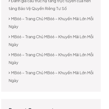
Đánh giá cấu trúc hạ tầng trực tuyến của nền
tảng Bảo Vệ Quyền Riêng Tư Số
MB66 – Trang Chủ MB66 – Khuyến Mãi Lớn Mỗi
Ngày
MB66 – Trang Chủ MB66 – Khuyến Mãi Lớn Mỗi
Ngày
MB66 – Trang Chủ MB66 – Khuyến Mãi Lớn Mỗi
Ngày
MB66 – Trang Chủ MB66 – Khuyến Mãi Lớn Mỗi
Ngày