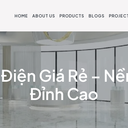
HOME
ABOUT US
PRODUCTS
BLOGS
PROJEC
iện Giá Rẻ – Nền
Đỉnh Cao