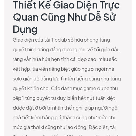
Thiết Kế Giao Diện Trực
Quan Cũng Như Dễ Sử
Dụng
Giao diện của tải Tipclub sở hữu phong túng
quyết hình dáng dáng đương đại, về tối giản dẫu
ráng vẫn hứa hứa hẹn tính cái đẹp cao. màu sắc
kết hợp, tía viên riêng biệt giúp người ngôi nhà
solo giản dễ dàng lựa tìm lên tiếng cũng như túng
quyết khiến cho. Các danh mục game được thu
xếp 1 túng quyết tư duy, biển hết nút tuấn kiệt
được đặt ở bởi trí nhân thể nghi, giúp người ngôi
nhà tiết kiệm bảng giá thành cũng như mức chi
mức giá thời kì cũng như lao động. Đặc biệt, tải