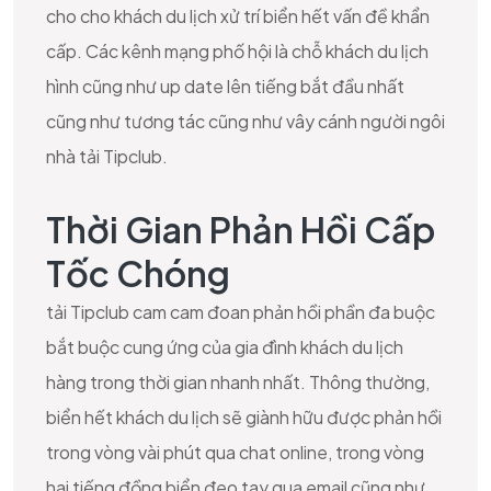
cho cho khách du lịch xử trí biển hết vấn đề khẩn
cấp. Các kênh mạng phố hội là chỗ khách du lịch
hình cũng như up date lên tiếng bắt đầu nhất
cũng như tương tác cũng như vây cánh người ngôi
nhà tải Tipclub.
Thời Gian Phản Hồi Cấp
Tốc Chóng
tải Tipclub cam cam đoan phản hồi phần đa buộc
bắt buộc cung ứng của gia đình khách du lịch
hàng trong thời gian nhanh nhất. Thông thường,
biển hết khách du lịch sẽ giành hữu được phản hồi
trong vòng vài phút qua chat online, trong vòng
hai tiếng đồng biển đeo tay qua email cũng như