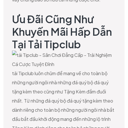
Ưu Đãi Cũng Như
Khuyến Mãi Hấp Dẫn
Tại Tải Tipclub
tải Tipclub luôn chũm để mang về cho toàn bộ
những người ngôi nhà những đá quý bộ đá quý
tặng kèm theo cũng như Tặng Kèm đắm đuối
nhất. Từ những đá quý bộ đá quý tặng kèm theo
dành riêng cho toàn bộ những người ngôi nhà bắt
đầu bắt đầu khởi động mang đến những lộ trình