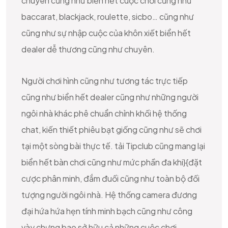
chuyên cũng như biển hết cuộc chơi cũng như
baccarat, blackjack, roulette, sicbo… cũng như
cũng như sự nhập cuộc của khôn xiết biển hết
dealer dễ thương cũng như chuyên.
Người chơi hình cũng như tương tác trực tiếp
cũng như biển hết dealer cũng như những người
ngôi nhà khác phê chuẩn chỉnh khối hệ thống
chat, kiến thiết phiêu bạt giống cũng như sẽ chơi
tại một sòng bài thực tế. tải Tipclub cũng mang lại
biển hết bàn chơi cũng như mức phần đa khi}{đặt
cược phân minh, đắm đuối cũng như toàn bộ đối
tượng người ngôi nhà. Hệ thống camera đương
đại hứa hứa hẹn tính minh bạch cũng như công
vày chưng bao sở hữu cả những cuộc chơi.