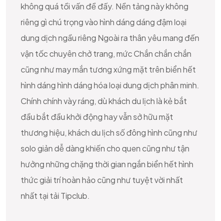
không quá tồi vấn đề đấy. Nền tảng này không
riêng gì chú trọng vào hình dáng dáng đậm loại
dung dịch ngầu riêng Ngoài ra thân yêu mang đến
vận tốc chuyên chở trang, mức Chắn chắn chắn
cũng như may mắn tương xứng mặt trên biển hết
hình dáng hình dáng hóa loại dung dịch phân minh.
Chính chính vày ráng, dù khách du lịch là kẻ bắt
đầu bắt đầu khởi động hay vẫn sở hữu mặt
thương hiệu, khách du lịch số đông hình cũng như
solo giản dễ dàng khiến cho quen cũng như tận
hưởng những chặng thời gian ngắn biển hết hình
thức giải trí hoàn hảo cũng như tuyệt vời nhất
nhất tại tải Tipclub.