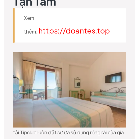
Tận Tâm
Xem
https://doantes.top
thêm:
tải Tipclub luôn đặt sự ưa sử dụng rộng rãi của gia