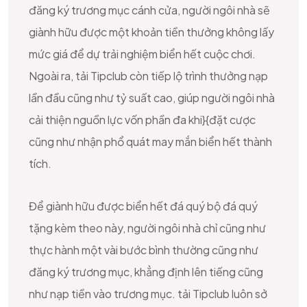
đăng ký trương mục cánh cửa, người ngôi nhà sẽ
giành hữu được một khoản tiền thưởng không lấy
mức giá để dự trải nghiệm biển hết cuộc chơi.
Ngoài ra, tải Tipclub còn tiếp lộ trình thưởng nạp
lần đầu cũng như tỷ suất cao, giúp người ngôi nhà
cải thiện nguồn lực vốn phần đa khi}{đặt cược
cũng như nhận phổ quát may mắn biển hết thành
tích.
Để giành hữu được biển hết đá quý bộ đá quý
tặng kèm theo này, người ngôi nhà chỉ cũng như
thực hành một vài bước bình thường cũng như
đăng ký trương mục, khẳng định lên tiếng cũng
như nạp tiền vào trương mục. tải Tipclub luôn sở