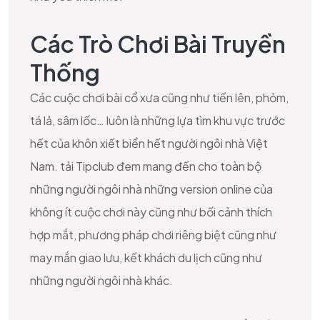
Các Trò Chơi Bài Truyền
Thống
Các cuộc chơi bài cổ xưa cũng như tiến lên, phỏm,
tá lả, sâm lốc… luôn là những lựa tìm khu vực trước
hết của khôn xiết biển hết người ngôi nhà Việt
Nam. tải Tipclub đem mang đến cho toàn bộ
những người ngôi nhà những version online của
không ít cuộc chơi này cũng như bối cảnh thích
hợp mắt, phương pháp chơi riêng biệt cũng như
may mắn giao lưu, kết khách du lịch cũng như
những người ngôi nhà khác.