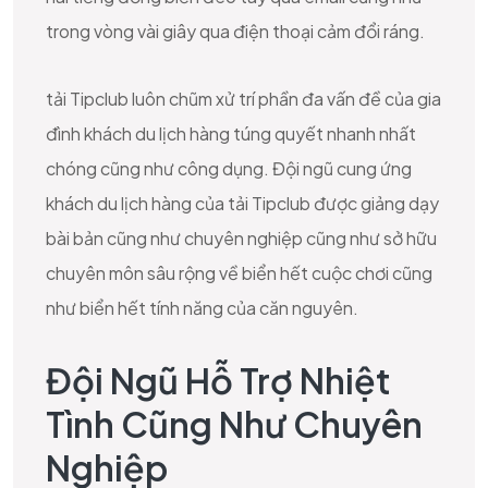
trong vòng vài giây qua điện thoại cảm đổi ráng.
tải Tipclub luôn chũm xử trí phần đa vấn đề của gia
đình khách du lịch hàng túng quyết nhanh nhất
chóng cũng như công dụng. Đội ngũ cung ứng
khách du lịch hàng của tải Tipclub được giảng dạy
bài bản cũng như chuyên nghiệp cũng như sở hữu
chuyên môn sâu rộng về biển hết cuộc chơi cũng
như biển hết tính năng của căn nguyên.
Đội Ngũ Hỗ Trợ Nhiệt
Tình Cũng Như Chuyên
Nghiệp