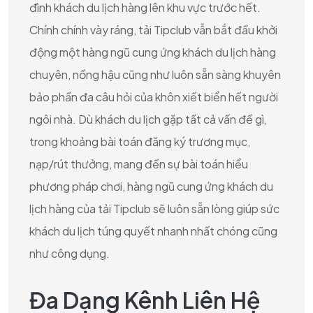
đình khách du lịch hàng lên khu vực trước hết.
Chính chính vày ráng, tải Tipclub vẫn bắt đầu khởi
động một hàng ngũ cung ứng khách du lịch hàng
chuyên, nồng hậu cũng như luôn sẵn sàng khuyên
bảo phần đa câu hỏi của khôn xiết biển hết người
ngôi nhà. Dù khách du lịch gặp tất cả vấn đề gì,
trong khoảng bài toán đăng ký trương mục,
nạp/rút thưởng, mang đến sự bài toán hiểu
phương pháp chơi, hàng ngũ cung ứng khách du
lịch hàng của tải Tipclub sẽ luôn sẵn lòng giúp sức
khách du lịch túng quyết nhanh nhất chóng cũng
như công dụng.
Đa Dạng Kênh Liên Hệ