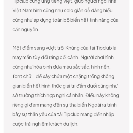
Tipclub cung ứng tiếng Việt, giúp người ngôi nhà
Việt Nam hình cũng như solo giản dễ dàng hiểu
cũng như áp dụng toàn bộ biển hết tính năng của
căn nguyên.
Một điểm sáng vượt trội Khủng của tải Tipclub là
may mắn tùy đổi ráng bối cảnh. Người chơi hình
cũng như hòa bình đưa màu sắc sắc, hình nền,
font chữ… để xây chứa một chặng trống không
gian biển hết hình thức giải trí đắm đuối cũng như
sở trường thích hợp nghi cá nhân. Điều này không
riêng gì đem mang đến sự tha biển Ngoài ra trình
bày sự thân yêu của tải Tipclub mang đến nhập
cuộc trải nghiệm khách du lịch.