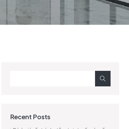
Recent Posts