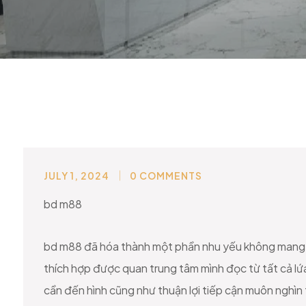
JULY 1, 2024
0 COMMENTS
BLOG
bd m88
bd m88 đã hóa thành một phần nhu yếu không mang 
thích hợp được quan trung tâm mình đọc từ tất cả lứa
cần đến hình cũng như thuận lợi tiếp cận muôn nghì