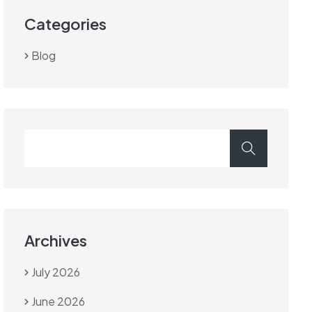
Categories
Blog
Archives
July 2026
June 2026