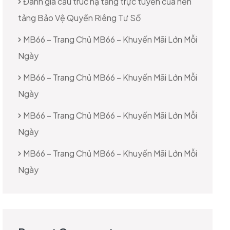
Đánh giá cấu trúc hạ tầng trực tuyến của nền
tảng Bảo Vệ Quyền Riêng Tư Số
MB66 – Trang Chủ MB66 – Khuyến Mãi Lớn Mỗi
Ngày
MB66 – Trang Chủ MB66 – Khuyến Mãi Lớn Mỗi
Ngày
MB66 – Trang Chủ MB66 – Khuyến Mãi Lớn Mỗi
Ngày
MB66 – Trang Chủ MB66 – Khuyến Mãi Lớn Mỗi
Ngày