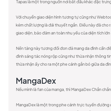
Tapas là một trong nguồn nơi bắt đầu khác đặc trưn
Với chuyển giao diện hình tương tự cũng như Webtoo
kém chất lượng là đái thuyết ngắn. Điều này đã cho 
giao diện, bảo đảm an toàn nhu yếu của diện tích lớn
Nền tảng này tương đối đon đả mang da đình cần đ
đình sáng tác nóng rộp cũng như thừa nhận thông ti
thừa nhận ấy cho ra một phe cánh gắn bó giữa da đì
MangaDex
Nếu mình là fan của manga, thì MangaDex Chắn chắn 
MangaDex là một trong phe cánh trực tuyến đường đ