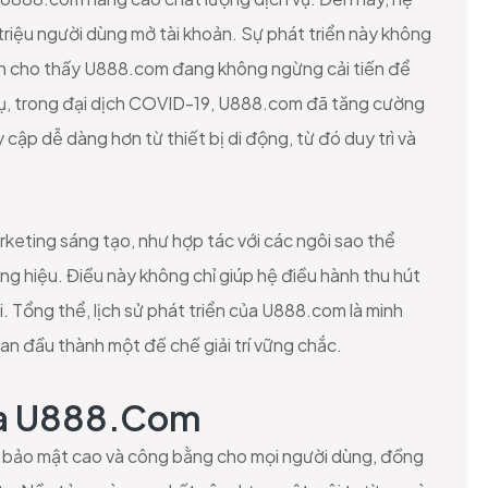
 triệu người dùng mở tài khoản. Sự phát triển này không
òn cho thấy U888.com đang không ngừng cải tiến để
ụ, trong đại dịch COVID-19, U888.com đã tăng cường
 cập dễ dàng hơn từ thiết bị di động, từ đó duy trì và
keting sáng tạo, như hợp tác với các ngôi sao thể
ng hiệu. Điều này không chỉ giúp hệ điều hành thu hút
. Tổng thể, lịch sử phát triển của U888.com là minh
ban đầu thành một đế chế giải trí vững chắc.
ủa U888.com
rí bảo mật cao và công bằng cho mọi người dùng, đồng