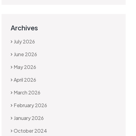
Archives
July 2026
June 2026
May 2026
April 2026
March 2026
February 2026
January 2026
October 2024