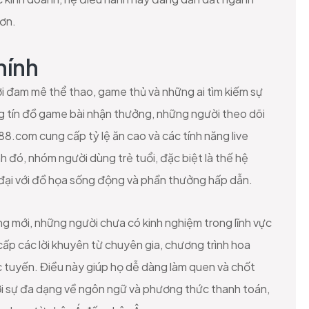
hơn.
hính
đam mê thể thao, game thủ và những ai tìm kiếm sự
ng tín đồ game bài nhận thưởng, những người theo dõi
88.com cung cấp tỷ lệ ăn cao và các tính năng live
h đó, nhóm người dùng trẻ tuổi, đặc biệt là thế hệ
iện đại với đồ họa sống động và phần thưởng hấp dẫn.
 mới, những người chưa có kinh nghiệm trong lĩnh vực
ấp các lời khuyên từ chuyên gia, chương trình hoa
 tuyến. Điều này giúp họ dễ dàng làm quen và chốt
i sự đa dạng về ngôn ngữ và phương thức thanh toán,