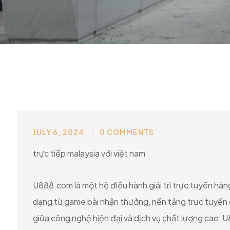
JULY 6, 2024
0 COMMENTS
BLOG
trực tiếp malaysia với việt nam
U888.com là một hệ điều hành giải trí trực tuyến h
dạng từ game bài nhận thưởng, nền tảng trực tuyến đ
giữa công nghệ hiện đại và dịch vụ chất lượng cao, 