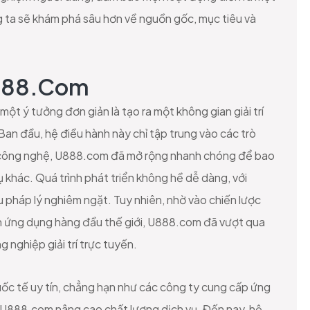
 ta sẽ khám phá sâu hơn về nguồn gốc, mục tiêu và
U888.com
t ý tưởng đơn giản là tạo ra một không gian giải trí
an đầu, hệ điều hành này chỉ tập trung vào các trò
ủa công nghệ, U888.com đã mở rộng nhanh chóng để bao
 khác. Quá trình phát triển không hề dễ dàng, với
u pháp lý nghiêm ngặt. Tuy nhiên, nhờ vào chiến lược
n ứng dụng hàng đầu thế giới, U888.com đã vượt qua
 nghiệp giải trí trực tuyến.
uốc tế uy tín, chẳng hạn như các công ty cung cấp ứng
 U888.com nâng cao chất lượng dịch vụ. Đến nay, hệ