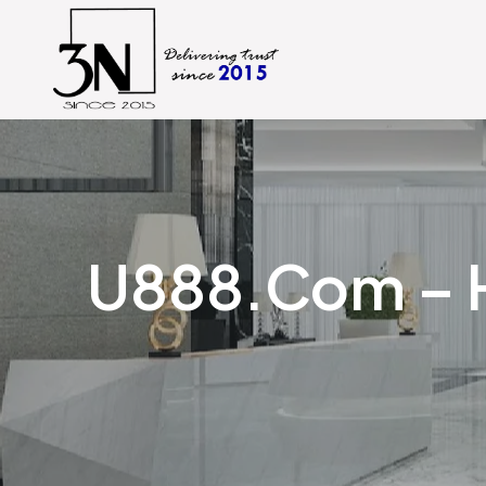
U888.com – 