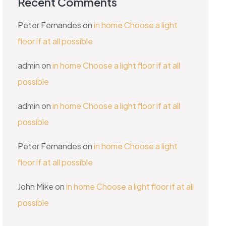
Recent Comments
Peter Fernandes
on
in home Choose a light
floor if at all possible
admin
on
in home Choose a light floor if at all
possible
admin
on
in home Choose a light floor if at all
possible
Peter Fernandes
on
in home Choose a light
floor if at all possible
John Mike
on
in home Choose a light floor if at all
possible