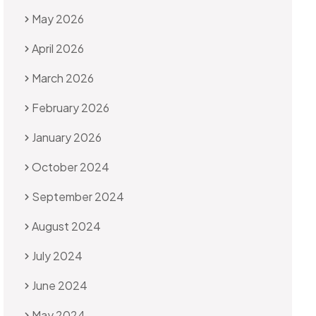
May 2026
April 2026
March 2026
February 2026
January 2026
October 2024
September 2024
August 2024
July 2024
June 2024
May 2024