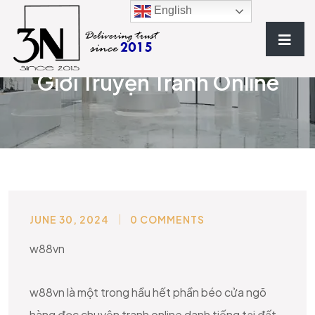
English
W88vn Khám Phá Vô Tận Thế
Giới Truyện Tranh Online
JUNE 30, 2024
0 COMMENTS
BLOG
w88vn
w88vn là một trong hầu hết phần béo cửa ngõ
hàng đọc chuyện tranh online danh tiếng tại đất