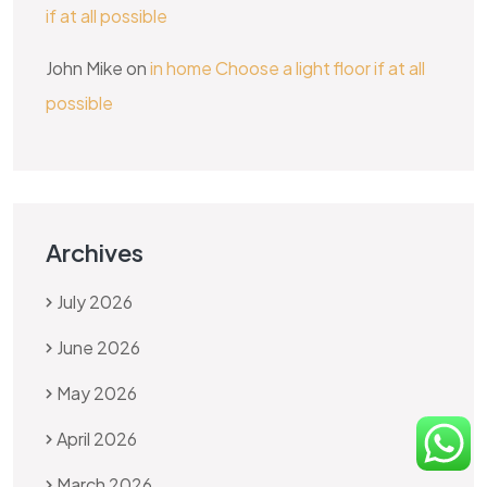
if at all possible
John Mike
on
in home Choose a light floor if at all
possible
Archives
July 2026
June 2026
May 2026
April 2026
March 2026