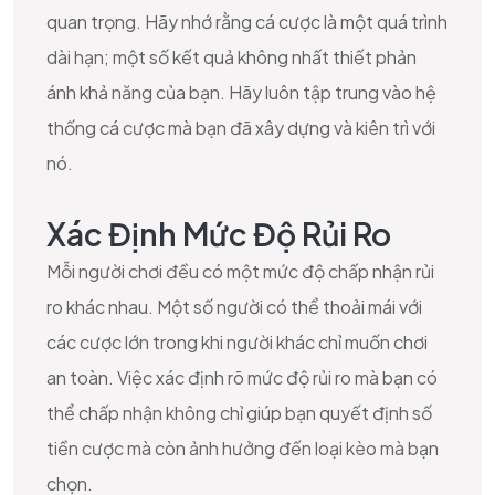
quan trọng. Hãy nhớ rằng cá cược là một quá trình
dài hạn; một số kết quả không nhất thiết phản
ánh khả năng của bạn. Hãy luôn tập trung vào hệ
thống cá cược mà bạn đã xây dựng và kiên trì với
nó.
Xác Định Mức Độ Rủi Ro
Mỗi người chơi đều có một mức độ chấp nhận rủi
ro khác nhau. Một số người có thể thoải mái với
các cược lớn trong khi người khác chỉ muốn chơi
an toàn. Việc xác định rõ mức độ rủi ro mà bạn có
thể chấp nhận không chỉ giúp bạn quyết định số
tiền cược mà còn ảnh hưởng đến loại kèo mà bạn
chọn.