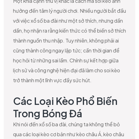
Một khía cạnh thú vị khác là cách mà soi kèo ảnh
hưởng đến tâm lý người chơi. Nhiều người bắt đầu
với việc xổ số ba đài như một sở thích, nhưng dần
dần, họ nhận ra rằng kiến thức có thể biến sở thích
thành nguồn thu nhập. Tuy nhiên, không phải ai
cũng thành công ngay lập tức; cần thời gian để
học hỏi từ những sai lầm. Chính sự kết hợp giữa
lịch sử và công nghệ hiện đại đã làm cho soi kèo
trở thành một lĩnh vực đầy sức hút.
Các Loại Kèo Phổ Biến
Trong Bóng Đá
Khi nói đến xổ số ba đài, chúng ta không thể bỏ
qua các loại kèo cơ bản như kèo châu Á, kèo châu