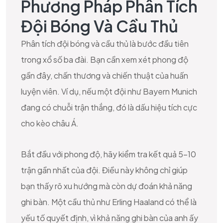
Phương Pháp Phân Tích
Đội Bóng Và Cầu Thủ
Phân tích đội bóng và cầu thủ là bước đầu tiên
trong xổ số ba đài. Bạn cần xem xét phong độ
gần đây, chấn thương và chiến thuật của huấn
luyện viên. Ví dụ, nếu một đội như Bayern Munich
đang có chuỗi trận thắng, đó là dấu hiệu tích cực
cho kèo châu Á.
Bắt đầu với phong độ, hãy kiểm tra kết quả 5-10
trận gần nhất của đội. Điều này không chỉ giúp
bạn thấy rõ xu hướng mà còn dự đoán khả năng
ghi bàn. Một cầu thủ như Erling Haaland có thể là
yếu tố quyết định, vì khả năng ghi bàn của anh ấy