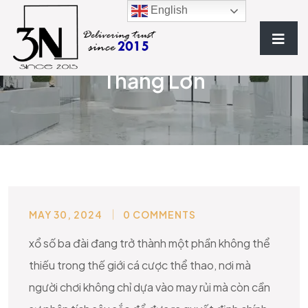
English
Xổ Số Ba Đài – Chiến Lược
Thắng Lớn
MAY 30, 2024
0 COMMENTS
BLOG
xổ số ba đài đang trở thành một phần không thể
thiếu trong thế giới cá cược thể thao, nơi mà
người chơi không chỉ dựa vào may rủi mà còn cần