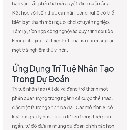
bạn vẫn cần phân tích và quyết định cuối cùng.
Kết hợp với kiến thức cá nhân, công nghệ có thể
biến bạn thành một người chơi chuyên nghiệp.
Tóm lại, tích hợp công nghệvào quy trình soi kèo
không chỉ giúp cải thiện kết quả mà còn mang lại
một trải nghiệm thú vị hơn.
Ứng Dụng Trí Tuệ Nhân Tạo
Trong Dự Đoán
Trí tuệ nhân tạo (AI) đã và đang trở thành một
phần quan trọng trong ngành cá cược thể thao,
đặc biệt là trong xổ số ba đài. Các mô hình AI có
khả năng xử lý hàng triệu dữ liệu trong thời gian
ngắn, từ đó đưa ra những dự đoán chính xác hơn