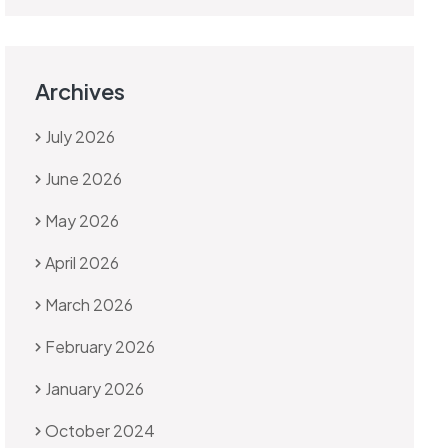
Archives
July 2026
June 2026
May 2026
April 2026
March 2026
February 2026
January 2026
October 2024