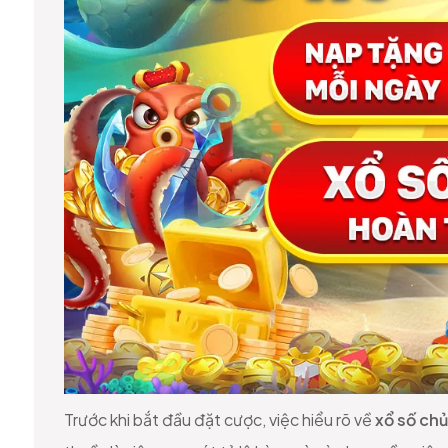
Trước khi bắt đầu đặt cược, việc hiểu rõ về
xổ số chủ