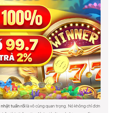
 nhật tuần rồi
là vô cùng quan trọng. Nó không chỉ đơn