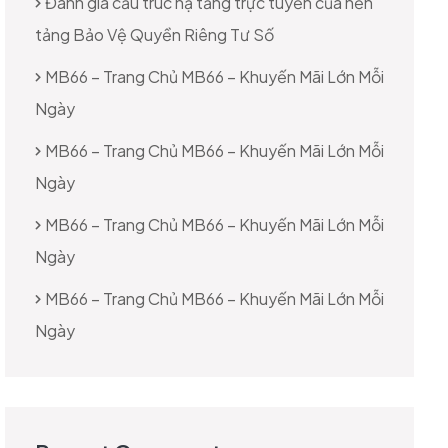
Đánh giá cấu trúc hạ tầng trực tuyến của nền
tảng Bảo Vệ Quyền Riêng Tư Số
MB66 – Trang Chủ MB66 – Khuyến Mãi Lớn Mỗi
Ngày
MB66 – Trang Chủ MB66 – Khuyến Mãi Lớn Mỗi
Ngày
MB66 – Trang Chủ MB66 – Khuyến Mãi Lớn Mỗi
Ngày
MB66 – Trang Chủ MB66 – Khuyến Mãi Lớn Mỗi
Ngày