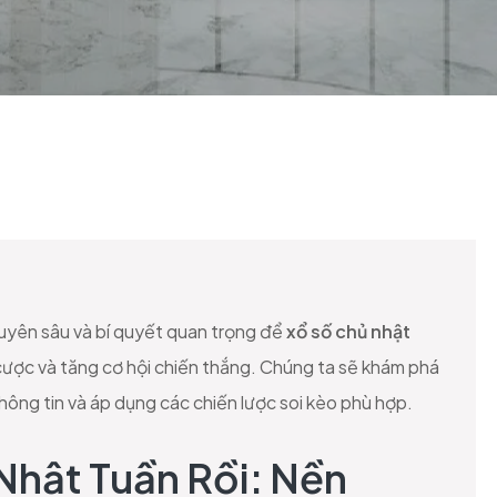
huyên sâu và bí quyết quan trọng để
xổ số chủ nhật
 cược và tăng cơ hội chiến thắng. Chúng ta sẽ khám phá
hông tin và áp dụng các chiến lược soi kèo phù hợp.
Nhật Tuần Rồi: Nền