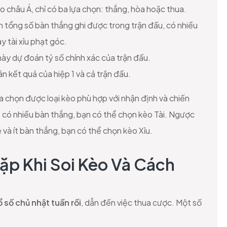
 châu Á, chỉ có ba lựa chọn: thắng, hòa hoặc thua.
 tổng số bàn thắng ghi được trong trận đấu, có nhiều
ay tài xỉu phạt góc.
này dự đoán tỷ số chính xác của trận đấu.
n kết quả của hiệp 1 và cả trận đấu.
a chọn được loại kèo phù hợp với nhận định và chiến
sẽ có nhiều bàn thắng, bạn có thể chọn kèo Tài. Ngược
ẽ và ít bàn thắng, bạn có thể chọn kèo Xỉu.
p Khi Soi Kèo Và Cách
ổ số chủ nhật tuần rồi
, dẫn đến việc thua cược. Một số