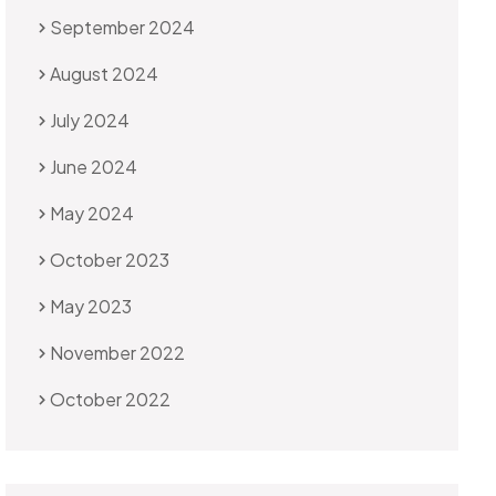
September 2024
August 2024
July 2024
June 2024
May 2024
October 2023
May 2023
November 2022
October 2022