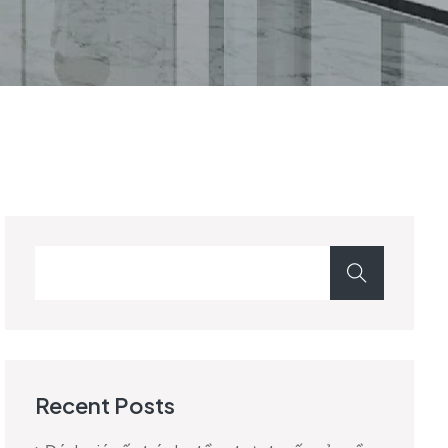
Recent Posts