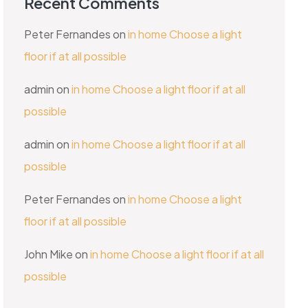
Recent Comments
Peter Fernandes
on
in home Choose a light
floor if at all possible
admin
on
in home Choose a light floor if at all
possible
admin
on
in home Choose a light floor if at all
possible
Peter Fernandes
on
in home Choose a light
floor if at all possible
John Mike
on
in home Choose a light floor if at all
possible