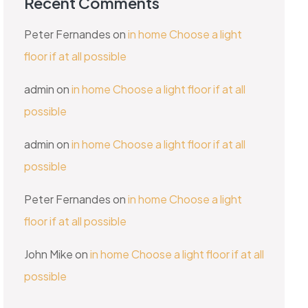
Recent Comments
Peter Fernandes
on
in home Choose a light
floor if at all possible
admin
on
in home Choose a light floor if at all
possible
admin
on
in home Choose a light floor if at all
possible
Peter Fernandes
on
in home Choose a light
floor if at all possible
John Mike
on
in home Choose a light floor if at all
possible