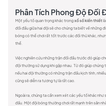
Phân Tích Phong Độ Đối 
Một yếu tố quan trọng khác trong
xổ số kiến thiết
là
đối đầu giữa hai đội sẽ cho chúng ta biết về những đ
bóng có thể chơi rất tốt trước các đối thủ khác, nhưn
thể.
Việc nghiên cứu những trận đối đầu trước đó giúp c
đội thường sử dụng khi gặp nhau. Từ đó giúp chúng t
nếu hai đội thường có những trận đấu kịch tính, nhiều
cũng sẽ diễn ra tương tự là rất cao.
Ngoài ra, chúng ta cần xem xét các yếu tố khác như 
đấu. Một đội bóng thường chơi rất mạnh trên sân nhà 