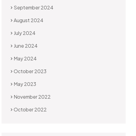
September 2024
August 2024
July 2024
June 2024
May 2024
October 2023
May 2023
November 2022
October 2022