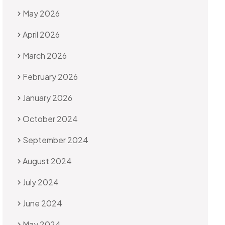
May 2026
April 2026
March 2026
February 2026
January 2026
October 2024
September 2024
August 2024
July 2024
June 2024
May 2024