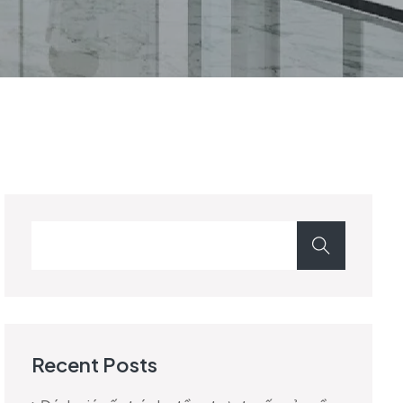
Recent Posts