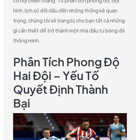
cơ hội chiến thắng. Từ phân tích phong độ, đội
hình, lịch sử đối đầu đến những thống kê quan
trọng, chúng tôi sẽ trang bị cho bạn tất cả những
gì cần thiết để trở thành một nhà đầu tư bóng đá
thông minh.
Phân Tích Phong Độ
Hai Đội – Yếu Tố
Quyết Định Thành
Bại