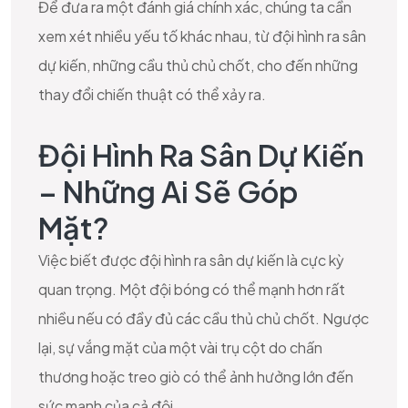
Để đưa ra một đánh giá chính xác, chúng ta cần
xem xét nhiều yếu tố khác nhau, từ đội hình ra sân
dự kiến, những cầu thủ chủ chốt, cho đến những
thay đổi chiến thuật có thể xảy ra.
Đội Hình Ra Sân Dự Kiến
– Những Ai Sẽ Góp
Mặt?
Việc biết được đội hình ra sân dự kiến là cực kỳ
quan trọng. Một đội bóng có thể mạnh hơn rất
nhiều nếu có đầy đủ các cầu thủ chủ chốt. Ngược
lại, sự vắng mặt của một vài trụ cột do chấn
thương hoặc treo giò có thể ảnh hưởng lớn đến
sức mạnh của cả đội.