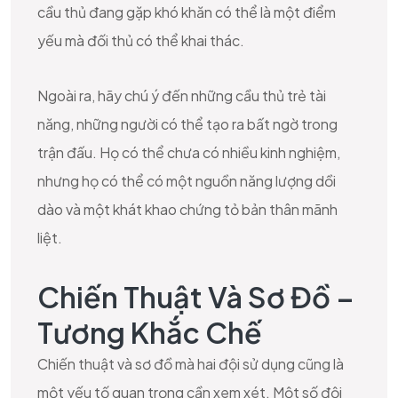
cầu thủ đang gặp khó khăn có thể là một điểm
yếu mà đối thủ có thể khai thác.
Ngoài ra, hãy chú ý đến những cầu thủ trẻ tài
năng, những người có thể tạo ra bất ngờ trong
trận đấu. Họ có thể chưa có nhiều kinh nghiệm,
nhưng họ có thể có một nguồn năng lượng dồi
dào và một khát khao chứng tỏ bản thân mãnh
liệt.
Chiến Thuật Và Sơ Đồ –
Tương Khắc Chế
Chiến thuật và sơ đồ mà hai đội sử dụng cũng là
một yếu tố quan trọng cần xem xét. Một số đội