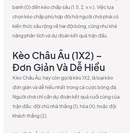
banh (0) đến kèo chấp sâu (1.5, 2, v.v.). Việc lựa
chọn kèo chấp phù hợp đòi hỏi người chơi phải có
kiến thức sâu rộng về hai đội bóng, cũng như khả
năng phân tích và dự đoán kết quả trận đấu.
Kèo Châu Âu (1X2) –
Đơn Giản Và Dễ Hiểu
Kèo Châu Âu, hay còn gọi là kèo 1X2, là loại kèo
đơn giản và dễ hiểu nhất trong cá cược bóng đá.
Người chơi chỉ cần dự đoán kết quả cuối cùng của
trận đấu: đội chủ nhà thắng (1), hòa (X), hoặc đội
khách thắng (2).