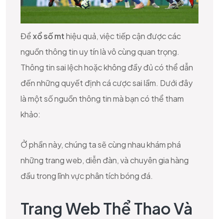
Để
xổ số mt
hiệu quả, việc tiếp cận được các
nguồn thông tin uy tín là vô cùng quan trọng.
Thông tin sai lệch hoặc không đầy đủ có thể dẫn
đến những quyết định cá cược sai lầm. Dưới đây
là một số nguồn thông tin mà bạn có thể tham
khảo:
Ở phần này, chúng ta sẽ cùng nhau khám phá
những trang web, diễn đàn, và chuyên gia hàng
đầu trong lĩnh vực phân tích bóng đá.
Trang Web Thể Thao Và