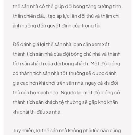
thế sân nhà có thể giúp đội bóng tăng cường tinh
thần chiến đấu, tạo áp lực lên đối thủ và thậm chí
ảnh hưởng đến quyết định của trọng tài.
Để đánh giá lợi thế sân nhà, bạn cần xem xét
thành tích sân nhà của đội bóng chủ nhà và thành
tích sân khách của đội bóng khách. Một đội bóng
có thành tích sân nhà tốt thường sẽ được đánh
giá cao hơn khi chơi trên sân nhà, ngay cả khi đối
thủ của họ mạnh hơn. Ngược lại, một đội bóng có
thành tích sân khách tệ thường sẽ gặp khó khăn
khi phải thi đấu xa nhà.
Tuy nhiên, lợi thế sân nhà không phải lúc nào cũng