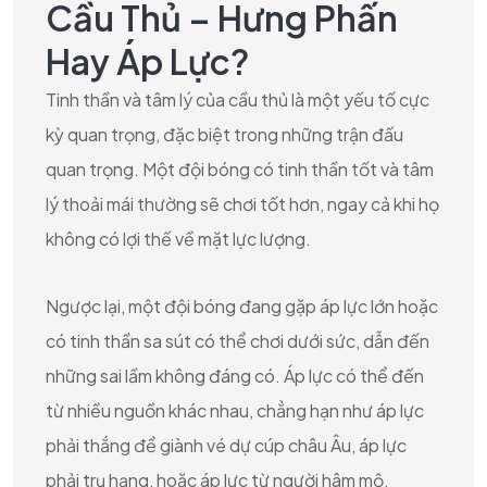
Cầu Thủ – Hưng Phấn
Hay Áp Lực?
Tinh thần và tâm lý của cầu thủ là một yếu tố cực
kỳ quan trọng, đặc biệt trong những trận đấu
quan trọng. Một đội bóng có tinh thần tốt và tâm
lý thoải mái thường sẽ chơi tốt hơn, ngay cả khi họ
không có lợi thế về mặt lực lượng.
Ngược lại, một đội bóng đang gặp áp lực lớn hoặc
có tinh thần sa sút có thể chơi dưới sức, dẫn đến
những sai lầm không đáng có. Áp lực có thể đến
từ nhiều nguồn khác nhau, chẳng hạn như áp lực
phải thắng để giành vé dự cúp châu Âu, áp lực
phải trụ hạng, hoặc áp lực từ người hâm mộ.