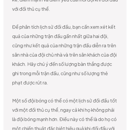
với đối thủ cụ thể.
Để phân tích lịch sử đối đầu, bạn cần xem xét kết
quả của những trận đấu gần nhất giữa hai đội,
cũng như kết quả của những trận đấu diễn ra trên
sân nhà của đội chủ nhà và trên sân khách của đội
khách. Hãy chú ý đến số lượng bàn thắng được
ghi trong mỗi trận đấu, cũng như số lượng thẻ
phạt được rút ra.
Một số đội bóng có thể có một lịch sử đối đầu tốt
với một đối thủ cụ thể, ngay cả khi họ không phải
là đội bóng mạnh hơn. Điều này có thể là do họ có
một chiến thuật đặc biệt hiệu quả khi đối đầu với