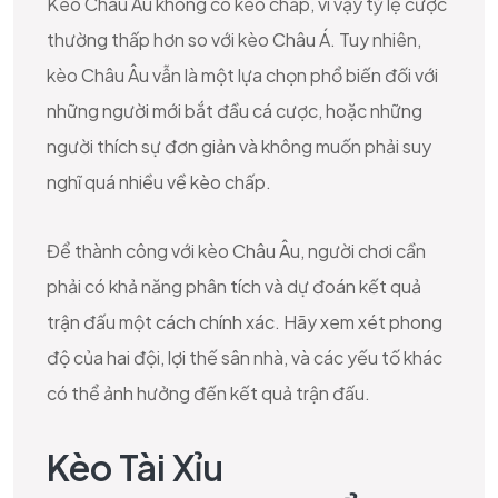
Kèo Châu Âu không có kèo chấp, vì vậy tỷ lệ cược
thường thấp hơn so với kèo Châu Á. Tuy nhiên,
kèo Châu Âu vẫn là một lựa chọn phổ biến đối với
những người mới bắt đầu cá cược, hoặc những
người thích sự đơn giản và không muốn phải suy
nghĩ quá nhiều về kèo chấp.
Để thành công với kèo Châu Âu, người chơi cần
phải có khả năng phân tích và dự đoán kết quả
trận đấu một cách chính xác. Hãy xem xét phong
độ của hai đội, lợi thế sân nhà, và các yếu tố khác
có thể ảnh hưởng đến kết quả trận đấu.
Kèo Tài Xỉu