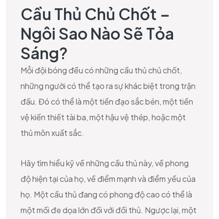
Cầu Thủ Chủ Chốt –
Ngôi Sao Nào Sẽ Tỏa
Sáng?
Mỗi đội bóng đều có những cầu thủ chủ chốt,
những người có thể tạo ra sự khác biệt trong trận
đấu. Đó có thể là một tiền đạo sắc bén, một tiền
vệ kiến thiết tài ba, một hậu vệ thép, hoặc một
thủ môn xuất sắc.
Hãy tìm hiểu kỹ về những cầu thủ này, về phong
độ hiện tại của họ, về điểm mạnh và điểm yếu của
họ. Một cầu thủ đang có phong độ cao có thể là
một mối đe dọa lớn đối với đối thủ. Ngược lại, một