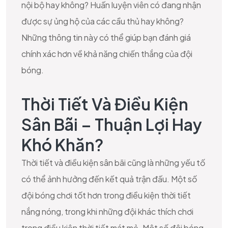
nội bộ hay không? Huấn luyện viên có đang nhận
được sự ủng hộ của các cầu thủ hay không?
Những thông tin này có thể giúp bạn đánh giá
chính xác hơn về khả năng chiến thắng của đội
bóng.
Thời Tiết Và Điều Kiện
Sân Bãi – Thuận Lợi Hay
Khó Khăn?
Thời tiết và điều kiện sân bãi cũng là những yếu tố
có thể ảnh hưởng đến kết quả trận đấu. Một số
đội bóng chơi tốt hơn trong điều kiện thời tiết
nắng nóng, trong khi những đội khác thích chơi
trong điều kiện thời tiết mát mẻ. Một số đội bóng