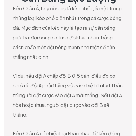
Kèo Châu Á, hay còn gọi là kèo chấp, là một trong
những loại kèo phổ biến nhất trong cá cược bóng
đá. Mục đích của kèo này là tạo ra sự cân bằng
giữa hai đội bóng có trình độ khác nhau, bằng
cách chấp một đội bóng mạnh hơn một số bàn
thắng nhất định.
Ví dụ, nếu đội A chấp đội B 0.5 bàn, điều đó có
nghĩa là đội A phải thắng với cách biệt ít nhất 1 bàn
thì người đặt cược vào đội A mới thắng. Nếu đội A
hòa hoặc thua, người đặt cược vào đội B sẽ
thắng.
Kèo Châu Á có nhiều loại khác nhau, từ kèo đồng