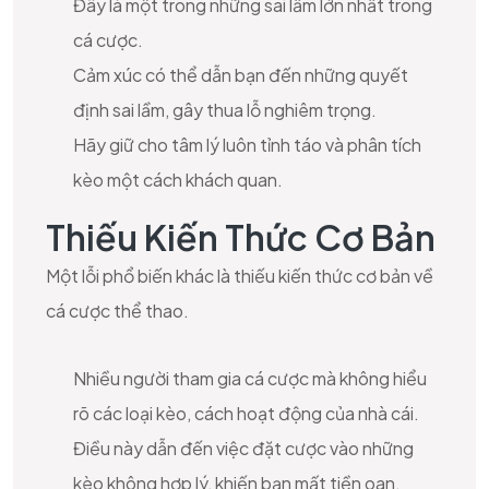
Đây là một trong những sai lầm lớn nhất trong
cá cược.
Cảm xúc có thể dẫn bạn đến những quyết
định sai lầm, gây thua lỗ nghiêm trọng.
Hãy giữ cho tâm lý luôn tỉnh táo và phân tích
kèo một cách khách quan.
Thiếu Kiến Thức Cơ Bản
Một lỗi phổ biến khác là thiếu kiến thức cơ bản về
cá cược thể thao.
Nhiều người tham gia cá cược mà không hiểu
rõ các loại kèo, cách hoạt động của nhà cái.
Điều này dẫn đến việc đặt cược vào những
kèo không hợp lý, khiến bạn mất tiền oan.