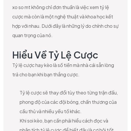
xo so mt không chỉ đơn thuần là việc xem tỷ lệ
cược mà còn là một nghệ thuật và khoa học kết
hợp với nhau. Dưới đây là những lý do chính cho sự
quan trọng của nó.
Hiểu Về Tỷ Lệ Cược
Tỷ lệ cược hay kèo là số tiền mà nhà cái sẵn lòng
trả cho bạn khi bạn thắng cược.
Tỷ lệ cược sẽ thay đổi tùy theo từng trận đấu,
phong độ của các đội bóng, chấn thương của
cầu thủ và nhiều yếu tố khác.
Khi soi kèo, bạn cần phải hiểu cách đọc và
phân tích tỷ lệ cược để biết đâu là cơ hội tốt