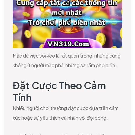
Mặc dù việc soi kèo là rất quan trọng, nhưng cũng
không ít người mắc phải những sai lầm phổ biến.
Đặt Cược Theo Cảm
Tính
Nhiều người chơi thường đặt cược dựa trên cảm
xúc hoặc sự yêu thích cá nhân với đội bóng.