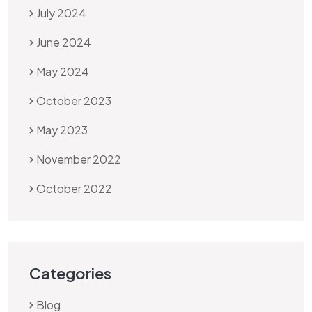
July 2024
June 2024
May 2024
October 2023
May 2023
November 2022
October 2022
Categories
Blog