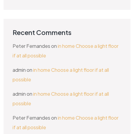
Recent Comments
Peter Fernandes
on
in home Choose a light floor
if at all possible
admin
on
in home Choose a light floor if at all
possible
admin
on
in home Choose a light floor if at all
possible
Peter Fernandes
on
in home Choose a light floor
if at all possible