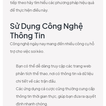
tiếp theo hãy tìm hiểu các phương pháp hiệu quả
để thực hiện điều này.
Sử Dụng Công Nghệ
Thông Tin
Công nghệ ngày nay mang đến nhiều công cụ hỗ
trợ cho việc soi kèo.
Bạn có thể dễ dàng truy cập các trang web
phân tích thể thao, nơi có thông tin và dữ liệu
chi tiết về các trận đấu.
Các ứng dụng cá cược cũng thường cung cấp
thông tin thời gian thực, giúp bạn đưa ra quyết
định nhanh chóng.