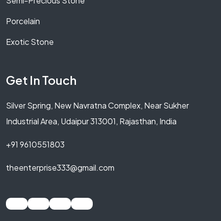
Semi-Precious Stone
Porcelain
Exotic Stone
Get In Touch
Silver Spring, New Navratna Complex, Near Sukher
Industrial Area, Udaipur 313001, Rajasthan, India
+91 9610551803
theenterprise333@gmail.com
Facebook
Instagram
LinkedIn
X