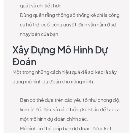
quát và chi tiết hơn.
Đừng quên rằng thông số thống kê chỉ là công
cụ hỗ trợ, cuối cùng quyết định vẫn nằm ở sự
nhạy bén của bạn.
Xây Dựng Mô Hình Dự
Đoán
Một trong những cách hiệu quả để soi kèo là xây
dựng mô hình dự đoán cho riêng mình.
Bạn có thể dựa trên các yếu tố như phong độ,
lịch sử đối đầu, và các thống kê khác để tạo ra
một mô hình dự đoán chính xác.
Mô hình có thể giúp bạn dự đoán được kết