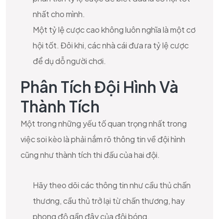
nhất cho mình.
Một tỷ lệ cược cao không luôn nghĩa là một cơ
hội tốt. Đôi khi, các nhà cái đưa ra tỷ lệ cược
để dụ dỗ người chơi.
Phân Tích Đội Hình Và
Thành Tích
Một trong những yếu tố quan trọng nhất trong
việc soi kèo là phải nắm rõ thông tin về đội hình
cũng như thành tích thi đấu của hai đội.
Hãy theo dõi các thông tin như cầu thủ chấn
thương, cầu thủ trở lại từ chấn thương, hay
phong độ gần đây của đội bóng.