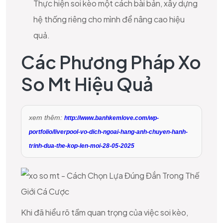
Thực hiện soi kèo một cách bài bản, xây dựng
hệ thống riêng cho mình để nâng cao hiệu
quả.
Các Phương Pháp Xo
So Mt Hiệu Quả
xem thêm:
http://www.banhkemlove.com/wp-
portfolio/liverpool-vo-dich-ngoai-hang-anh-chuyen-hanh-
trinh-dua-the-kop-len-moi-28-05-2025
Khi đã hiểu rõ tầm quan trọng của việc soi kèo,