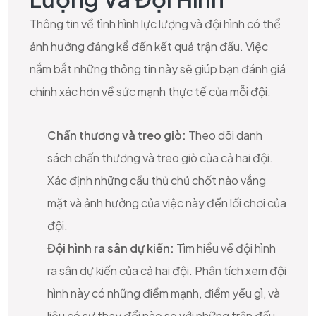
Thông tin về tình hình lực lượng và đội hình có thể
ảnh hưởng đáng kể đến kết quả trận đấu. Việc
nắm bắt những thông tin này sẽ giúp bạn đánh giá
chính xác hơn về sức mạnh thực tế của mỗi đội.
Chấn thương và treo giò:
Theo dõi danh
sách chấn thương và treo giò của cả hai đội.
Xác định những cầu thủ chủ chốt nào vắng
mặt và ảnh hưởng của việc này đến lối chơi của
đội.
Đội hình ra sân dự kiến:
Tìm hiểu về đội hình
ra sân dự kiến của cả hai đội. Phân tích xem đội
hình này có những điểm mạnh, điểm yếu gì, và
liệu có sự thay đổi nào so với những trận đấu