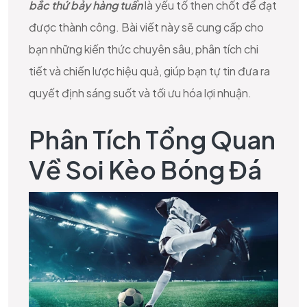
bắc thứ bảy hàng tuần
là yếu tố then chốt để đạt
được thành công. Bài viết này sẽ cung cấp cho
bạn những kiến thức chuyên sâu, phân tích chi
tiết và chiến lược hiệu quả, giúp bạn tự tin đưa ra
quyết định sáng suốt và tối ưu hóa lợi nhuận.
Phân Tích Tổng Quan
Về Soi Kèo Bóng Đá