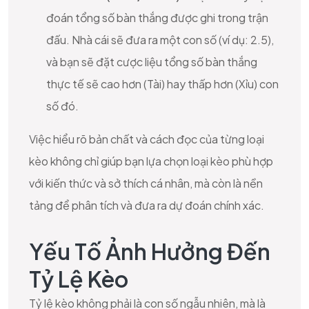
đoán tổng số bàn thắng được ghi trong trận
đấu. Nhà cái sẽ đưa ra một con số (ví dụ: 2.5),
và bạn sẽ đặt cược liệu tổng số bàn thắng
thực tế sẽ cao hơn (Tài) hay thấp hơn (Xỉu) con
số đó.
Việc hiểu rõ bản chất và cách đọc của từng loại
kèo không chỉ giúp bạn lựa chọn loại kèo phù hợp
với kiến thức và sở thích cá nhân, mà còn là nền
tảng để phân tích và đưa ra dự đoán chính xác.
Yếu Tố Ảnh Hưởng Đến
Tỷ Lệ Kèo
Tỷ lệ kèo không phải là con số ngẫu nhiên, mà là