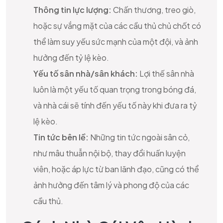
Thông tin lực lượng:
Chấn thương, treo giò,
hoặc sự vắng mặt của các cầu thủ chủ chốt có
thể làm suy yếu sức mạnh của một đội, và ảnh
hưởng đến tỷ lệ kèo.
Yếu tố sân nhà/sân khách:
Lợi thế sân nhà
luôn là một yếu tố quan trọng trong bóng đá,
và nhà cái sẽ tính đến yếu tố này khi đưa ra tỷ
lệ kèo.
Tin tức bên lề:
Những tin tức ngoài sân cỏ,
như mâu thuẫn nội bộ, thay đổi huấn luyện
viên, hoặc áp lực từ ban lãnh đạo, cũng có thể
ảnh hưởng đến tâm lý và phong độ của các
cầu thủ.