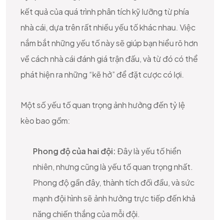
kết quả của quá trình phân tích kỹ lưỡng từ phía
nhà cái, dựa trên rất nhiều yếu tố khác nhau. Việc
nắm bắt những yếu tố này sẽ giúp bạn hiểu rõ hơn
về cách nhà cái đánh giá trận đấu, và từ đó có thể
phát hiện ra những “kẽ hở” để đặt cược có lợi.
Một số yếu tố quan trọng ảnh hưởng đến tỷ lệ
kèo bao gồm:
Phong độ của hai đội:
Đây là yếu tố hiển
nhiên, nhưng cũng là yếu tố quan trọng nhất.
Phong độ gần đây, thành tích đối đầu, và sức
mạnh đội hình sẽ ảnh hưởng trực tiếp đến khả
năng chiến thắng của mỗi đội.