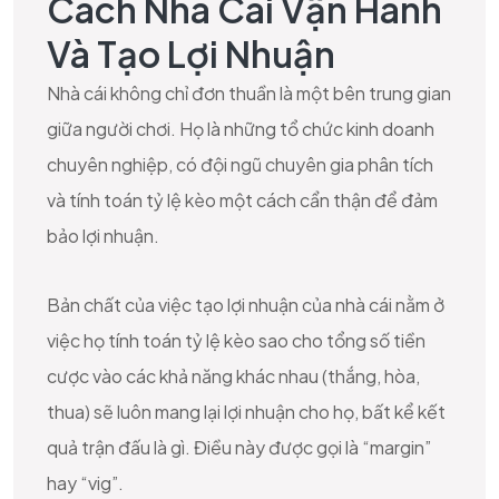
Cách Nhà Cái Vận Hành
Và Tạo Lợi Nhuận
Nhà cái không chỉ đơn thuần là một bên trung gian
giữa người chơi. Họ là những tổ chức kinh doanh
chuyên nghiệp, có đội ngũ chuyên gia phân tích
và tính toán tỷ lệ kèo một cách cẩn thận để đảm
bảo lợi nhuận.
Bản chất của việc tạo lợi nhuận của nhà cái nằm ở
việc họ tính toán tỷ lệ kèo sao cho tổng số tiền
cược vào các khả năng khác nhau (thắng, hòa,
thua) sẽ luôn mang lại lợi nhuận cho họ, bất kể kết
quả trận đấu là gì. Điều này được gọi là “margin”
hay “vig”.