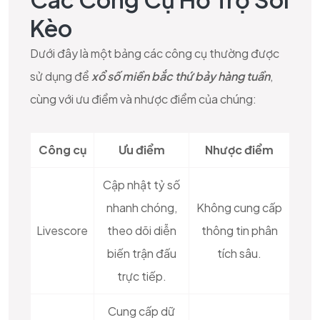
Kèo
Dưới đây là một bảng các công cụ thường được
sử dụng để
xổ số miền bắc thứ bảy hàng tuần
,
cùng với ưu điểm và nhược điểm của chúng:
Công cụ
Ưu điểm
Nhược điểm
Cập nhật tỷ số
nhanh chóng,
Không cung cấp
Livescore
theo dõi diễn
thông tin phân
biến trận đấu
tích sâu.
trực tiếp.
Cung cấp dữ