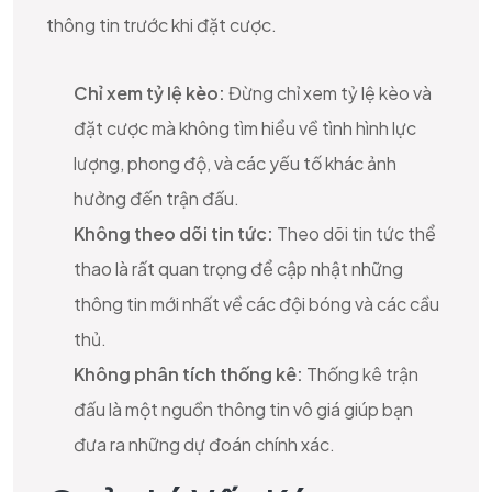
thông tin trước khi đặt cược.
Chỉ xem tỷ lệ kèo:
Đừng chỉ xem tỷ lệ kèo và
đặt cược mà không tìm hiểu về tình hình lực
lượng, phong độ, và các yếu tố khác ảnh
hưởng đến trận đấu.
Không theo dõi tin tức:
Theo dõi tin tức thể
thao là rất quan trọng để cập nhật những
thông tin mới nhất về các đội bóng và các cầu
thủ.
Không phân tích thống kê:
Thống kê trận
đấu là một nguồn thông tin vô giá giúp bạn
đưa ra những dự đoán chính xác.