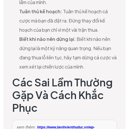
lầm của mình.
Tuân thủ kế hoạch:
Tuân thủ kế hoạch cá
cược mà bạn đã đặt ra. Đừng thay đổi kế
hoạch của bạn chỉ vì một vài trận thua.
Biết khi nào nên dừng lại:
Biết khi nào nên
dừng lại là một kỹ năng quan trọng. Nếu bạn
đang thua lỗ liên tục, hãy tạm dừng cá cược và
xem xét lại chiến lược của mình.
Các Sai Lầm Thường
Gặp Và Cách Khắc
Phục
xem thêm:
https://www.benhvienthuduc.vn/wp-