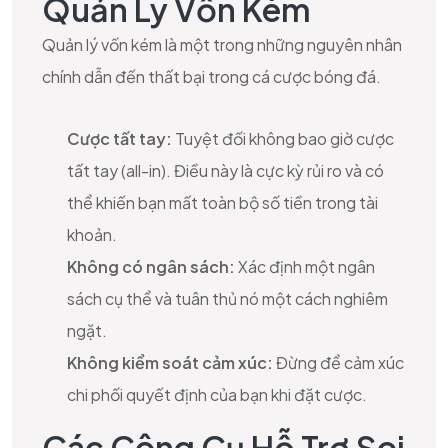
Quản Lý Vốn Kém
Quản lý vốn kém là một trong những nguyên nhân
chính dẫn đến thất bại trong cá cược bóng đá.
Cược tất tay:
Tuyệt đối không bao giờ cược
tất tay (all-in). Điều này là cực kỳ rủi ro và có
thể khiến bạn mất toàn bộ số tiền trong tài
khoản.
Không có ngân sách:
Xác định một ngân
sách cụ thể và tuân thủ nó một cách nghiêm
ngặt.
Không kiểm soát cảm xúc:
Đừng để cảm xúc
chi phối quyết định của bạn khi đặt cược.
Các Công Cụ Hỗ Trợ Soi