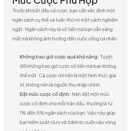
Mức Cược Phù Hợp
Trước khi bắt đầu cá cược, bạn cần xác định một
ngân sách cụ thể và tuân thủ nó một cách nghiêm
ngặt. Ngân sách này là số tiền mà bạn sẵn sàng
mất mà không ảnh hưởng đến cuộc sống cá nhân.
Không bao giờ cược quá khả năng:
Tuyệt
đối không bao giờ cược số tiền mà bạn không
thể mất. Cá cược chỉ nên là một hình thức giải
trí, không nên là nguồn thu nhập chính.
Đặt mức cược cố định:
Nên đặt một mức
cược cố định cho mỗi trận đấu, thường là từ
1% đến 5% ngân sách của bạn. Việc này giúp
bạn kiểm soát rủi ro và tránh bị cuốn vào vòng