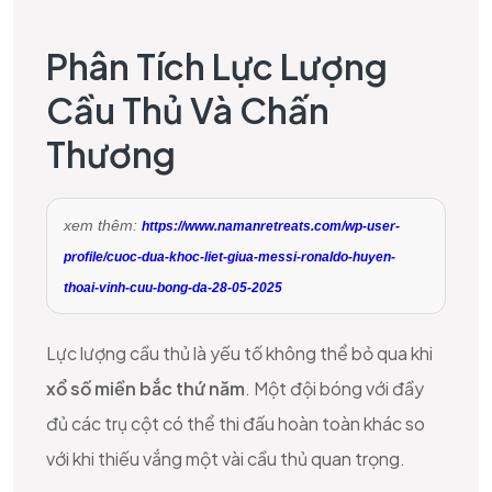
Phân Tích Lực Lượng
Cầu Thủ Và Chấn
Thương
xem thêm:
https://www.namanretreats.com/wp-user-
profile/cuoc-dua-khoc-liet-giua-messi-ronaldo-huyen-
thoai-vinh-cuu-bong-da-28-05-2025
Lực lượng cầu thủ là yếu tố không thể bỏ qua khi
xổ số miền bắc thứ năm
. Một đội bóng với đầy
đủ các trụ cột có thể thi đấu hoàn toàn khác so
với khi thiếu vắng một vài cầu thủ quan trọng.