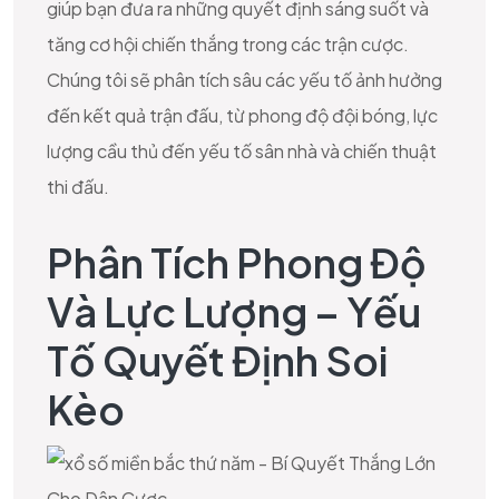
giúp bạn đưa ra những quyết định sáng suốt và
tăng cơ hội chiến thắng trong các trận cược.
Chúng tôi sẽ phân tích sâu các yếu tố ảnh hưởng
đến kết quả trận đấu, từ phong độ đội bóng, lực
lượng cầu thủ đến yếu tố sân nhà và chiến thuật
thi đấu.
Phân Tích Phong Độ
Và Lực Lượng – Yếu
Tố Quyết Định Soi
Kèo