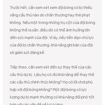
Trước hết, cần xem xét xem đội bóng có bị thiếu
vắng cầu thủ nào do chấn thương hay thẻ phạt
không. Nếu một trong những trụ cột của đội bóng
không thể ra sân, điều đó có thể ảnh hưởng lớn
đến sức mạnh của đội. Ví dụ, nếu tiền đạo chủ lực
của đội bị chấn thương, khả năng ghi bàn của đội
sẽ giảm sút đáng kể.
Tiếp theo, cần xem xét đến sự thay thế của các
cầu thủ dự bị. Liệu họ có đủ khả năng để thay thế
các cầu thủ chính thức không? Họ có lối chơi phù
hợp với đội bóng không? Một đội bóng có lực
lượng dự bị mạnh thường có khả năng đối phó tốt
hơn với các vấn đề về lực lượng.