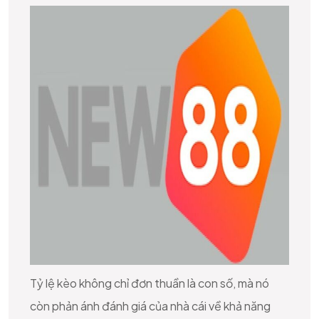
Tỷ lệ kèo không chỉ đơn thuần là con số, mà nó
còn phản ánh đánh giá của nhà cái về khả năng