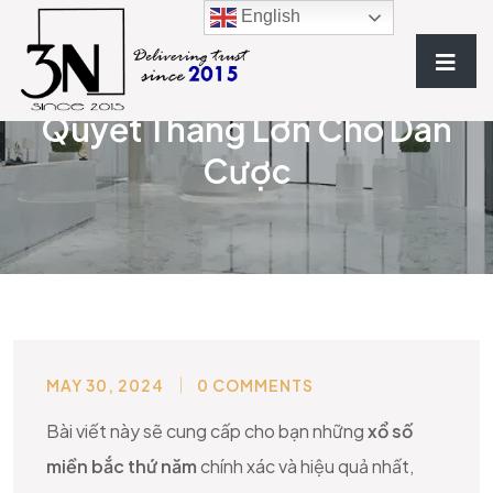
English
Xổ Số Miền Bắc Thứ Năm – Bí
Quyết Thắng Lớn Cho Dân
Cược
MAY 30, 2024
0 COMMENTS
BLOG
Bài viết này sẽ cung cấp cho bạn những
xổ số
miền bắc thứ năm
chính xác và hiệu quả nhất,