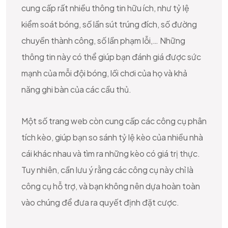
cung cấp rất nhiều thông tin hữu ích, như tỷ lệ
kiểm soát bóng, số lần sút trúng đích, số đường
chuyền thành công, số lần phạm lỗi,… Những
thông tin này có thể giúp bạn đánh giá được sức
mạnh của mỗi đội bóng, lối chơi của họ và khả
năng ghi bàn của các cầu thủ.
Một số trang web còn cung cấp các công cụ phân
tích kèo, giúp bạn so sánh tỷ lệ kèo của nhiều nhà
cái khác nhau và tìm ra những kèo có giá trị thực.
Tuy nhiên, cần lưu ý rằng các công cụ này chỉ là
công cụ hỗ trợ, và bạn không nên dựa hoàn toàn
vào chúng để đưa ra quyết định đặt cược.