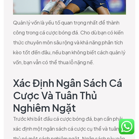
Quản lý vốn là yếu tố quan trọng nhất để thành
công trong cá cược bóng đá. Cho dù bạn có kiến
thức chuyên môn sâu rộng và khả năng phân tích
kèo tốt đến đâu, nếu bạn không biết cách quản lý
vốn, bạn vẫn có thể thua lỗ nặng nề.
Xác Định Ngân Sách Cá
Cược Và Tuân Thủ
Nghiêm Ngặt
Trước khi bắt đầu cá cược bóng đá, bạn cần phải
xác định một ngân sách cá cược cụ thể và tuân
thủ nó một cách nghiêm ngặt. Ngân sách này nên